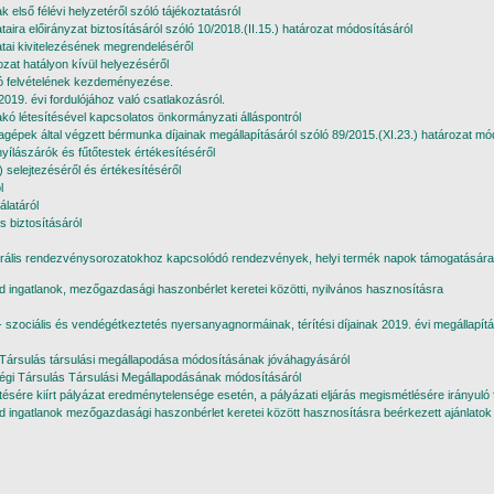
lső félévi helyzetéről szóló tájékoztatásról
ira előirányzat biztosításáról szóló 10/2018.(II.15.) határozat módosításáról
tai kivitelezésének megrendeléséről
at hatályon kívül helyezéséről
ió felvételének kezdeményezése.
19. évi fordulójához való csatlakozásról.
akó létesítésével kapcsolatos önkormányzati álláspontról
pek által végzett bérmunka díjainak megállapításáról szóló 89/2015.(XI.23.) határozat mó
nyílászárók és fűtőtestek értékesítéséről
selejtezéséről és értékesítéséről
l
álatáról
 biztosításáról
turális rendezvénysorozatokhoz kapcsolódó rendezvények, helyi termék napok támogatására ir
őföld ingatlanok, mezőgazdasági haszonbérlet keretei közötti, nyilvános hasznosításra
i- szociális és vendégétkeztetés nyersanyagnormáinak, térítési díjainak 2019. évi megállapítá
Társulás társulási megállapodása módosításának jóváhagyásáról
égi Társulás Társulási Megállapodásának módosításáról
sére kiírt pályázat eredménytelensége esetén, a pályázati eljárás megismétlésére irányuló 
őföld ingatlanok mezőgazdasági haszonbérlet keretei között hasznosításra beérkezett ajánlatok 