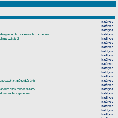
hatályos
hatályos
hatályos
tségvetési hozzájárulás biztosításáról
hatályos
eghatározásáról
hatályos
hatályos
hatályos
hatályos
hatályos
hatályos
hatályos
hatályos
hatályos
hatályos
llapodásának módosításáról
hatályos
hatályos
állapodásának módosításáról
hatályos
rmék napok támogatására
hatályos
hatályos
hatályos
hatályos
hatályos
hatályos