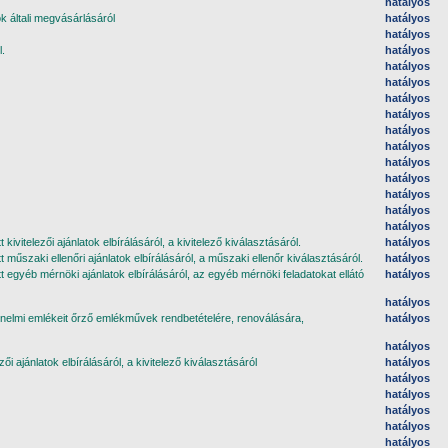
hatályos
általi megvásárlásáról
hatályos
hatályos
l.
hatályos
hatályos
hatályos
hatályos
hatályos
hatályos
hatályos
hatályos
hatályos
hatályos
hatályos
hatályos
telezői ajánlatok elbírálásáról, a kivitelező kiválasztásáról.
hatályos
zaki ellenőri ajánlatok elbírálásáról, a műszaki ellenőr kiválasztásáról.
hatályos
gyéb mérnöki ajánlatok elbírálásáról, az egyéb mérnöki feladatokat ellátó
hatályos
hatályos
ténelmi emlékeit őrző emlékművek rendbetételére, renoválására,
hatályos
hatályos
ajánlatok elbírálásáról, a kivitelező kiválasztásáról
hatályos
hatályos
hatályos
hatályos
hatályos
hatályos