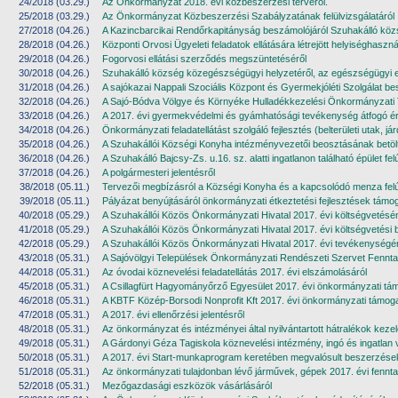
24/2018 (03.29.)
Az Önkormányzat 2018. évi közbeszerzési tervéről.
25/2018 (03.29.)
Az Önkormányzat Közbeszerzési Szabályzatának felülvizsgálatáról
27/2018 (04.26.)
A Kazincbarcikai Rendőrkapitányság beszámolójáról Szuhakálló közs
28/2018 (04.26.)
Központi Orvosi Ügyeleti feladatok ellátására létrejött helyiséghaszn
29/2018 (04.26.)
Fogorvosi ellátási szerződés megszüntetéséről
30/2018 (04.26.)
Szuhakálló község közegészségügyi helyzetéről, az egészségügyi ell
31/2018 (04.26.)
A sajókazai Nappali Szociális Központ és Gyermekjóléti Szolgálat b
32/2018 (04.26.)
A Sajó-Bódva Völgye és Környéke Hulladékkezelési Önkormányzati Társ
33/2018 (04.26.)
A 2017. évi gyermekvédelmi és gyámhatósági tevékenység átfogó ér
34/2018 (04.26.)
Önkormányzati feladatellátást szolgáló fejlesztés (belterületi utak, j
35/2018 (04.26.)
A Szuhakállói Községi Konyha intézményvezetői beosztásának betölté
36/2018 (04.26.)
A Szuhakálló Bajcsy-Zs. u.16. sz. alatti ingatlanon található épület f
37/2018 (04.26.)
A polgármesteri jelentésről
38/2018 (05.11.)
Tervezői megbízásról a Községi Konyha és a kapcsolódó menza felújít
39/2018 (05.11.)
Pályázat benyújtásáról önkormányzati étkeztetési fejlesztések támo
40/2018 (05.29.)
A Szuhakállói Közös Önkormányzati Hivatal 2017. évi költségvetésé
41/2018 (05.29.)
A Szuhakállói Közös Önkormányzati Hivatal 2017. évi költségvetési 
42/2018 (05.29.)
A Szuhakállói Közös Önkormányzati Hivatal 2017. évi tevékenységér
43/2018 (05.31.)
A Sajóvölgyi Települések Önkormányzati Rendészeti Szervet Fennta
44/2018 (05.31.)
Az óvodai köznevelési feladatellátás 2017. évi elszámolásáról
45/2018 (05.31.)
A Csillagfürt Hagyományőrző Egyesület 2017. évi önkormányzati tám
46/2018 (05.31.)
A KBTF Közép-Borsodi Nonprofit Kft 2017. évi önkormányzati támoga
47/2018 (05.31.)
A 2017. évi ellenőrzési jelentésről
48/2018 (05.31.)
Az önkormányzat és intézményei által nyilvántartott hátralékok kezel
49/2018 (05.31.)
A Gárdonyi Géza Tagiskola köznevelési intézmény, ingó és ingatla
50/2018 (05.31.)
A 2017. évi Start-munkaprogram keretében megvalósult beszerzése
51/2018 (05.31.)
Az önkormányzati tulajdonban lévő járművek, gépek 2017. évi fenntar
52/2018 (05.31.)
Mezőgazdasági eszközök vásárlásáról