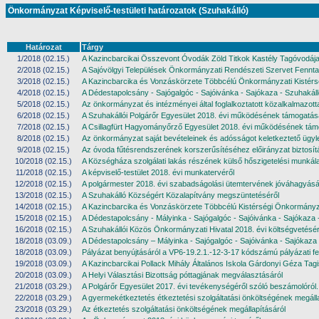
Önkormányzat Képviselő-testületi határozatok (Szuhakálló)
Határozat
Tárgy
1/2018 (02.15.)
A Kazincbarcikai Összevont Óvodák Zöld Titkok Kastély Tagóvodája 
2/2018 (02.15.)
A Sajóvölgyi Települések Önkormányzati Rendészeti Szervet Fenntar
3/2018 (02.15.)
A Kazincbarcika és Vonzáskörzete Többcélú Önkormányzati Kistérség
4/2018 (02.15.)
A Dédestapolcsány - Sajógalgóc - Sajóivánka - Sajókaza - Szuhakáll
5/2018 (02.15.)
Az önkormányzat és intézményei által foglalkoztatott közalkalmazot
6/2018 (02.15.)
A Szuhakállói Polgárőr Egyesület 2018. évi működésének támogatás
7/2018 (02.15.)
A Csillagfürt Hagyományőrző Egyesület 2018. évi működésének tám
8/2018 (02.15.)
Az önkormányzat saját bevételeinek és adósságot keletkeztető ügy
9/2018 (02.15.)
Az óvoda fűtésrendszerének korszerűsítéséhez előirányzat biztosít
10/2018 (02.15.)
A Községháza szolgálati lakás részének külső hőszigetelési munkálat
11/2018 (02.15.)
A képviselő-testület 2018. évi munkatervéről
12/2018 (02.15.)
A polgármester 2018. évi szabadságolási ütemtervének jóváhagyásá
13/2018 (02.15.)
A Szuhakálló Községért Közalapítvány megszüntetéséről
14/2018 (02.15.)
A Kazincbarcika és Vonzáskörzete Többcélú Kistérségi Önkormányz
15/2018 (02.15.)
A Dédestapolcsány - Mályinka - Sajógalgóc - Sajóivánka - Sajókaza 
16/2018 (02.15.)
A Szuhakállói Közös Önkormányzati Hivatal 2018. évi költségvetésér
18/2018 (03.09.)
A Dédestapolcsány – Mályinka - Sajógalgóc - Sajóivánka - Sajókaza
18/2018 (03.09.)
Pályázat benyújtásáról a VP6-19.2.1.-12-3-17 kódszámú pályázati f
19/2018 (03.09.)
A Kazincbarcikai Pollack Mihály Általános Iskola Gárdonyi Géza Ta
20/2018 (03.09.)
A Helyi Választási Bizottság póttagjának megválasztásáról
21/2018 (03.29.)
A Polgárőr Egyesület 2017. évi tevékenységéről szóló beszámolóról.
22/2018 (03.29.)
A gyermekétkeztetés étkeztetési szolgáltatási önköltségének megálla
23/2018 (03.29.)
Az étkeztetés szolgáltatási önköltségének megállapításáról