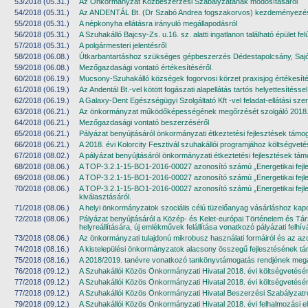
53/2018 (05.31.)
Az Önkormányzat Közbeszerzési Szabályzatának módosításáról
54/2018 (05.31.)
Az ANDENTÁL Bt. (Dr Szabó Andrea fogszakorvos) kezdeményezése, 
55/2018 (05.31.)
A népkonyha ellátásra irányuló megállapodásról
56/2018 (05.31.)
A Szuhakálló Bajcsy-Zs. u.16. sz. alatti ingatlanon található épület 
57/2018 (05.31.)
A polgármesteri jelentésről
58/2018 (06.08.)
Útkarbantartáshoz szükséges gépbeszerzés Dédestapolcsány, Sajói
59/2018 (06.08.)
Mezőgazdasági vontató értékesítéséről.
60/2018 (06.19.)
Mucsony-Szuhakálló községek fogorvosi körzet praxisjog értékesíté
61/2018 (06.19.)
Az Andentál Bt.-vel kötött fogászati alapellátás tartós helyettesítés
62/2018 (06.19.)
A Galaxy-Dent Egészségügyi Szolgáltató Kft -vel feladat-ellátási sz
63/2018 (06.21.)
Az önkormányzat működőképességének megőrzését szolgáló 2018. év
64/2018 (06.21.)
Mezőgazdasági vontató beszerzéséről
65/2018 (06.21.)
Pályázat benyújtásáról önkormányzati étkeztetési fejlesztések támo
66/2018 (06.21.)
A 2018. évi Kolorcity Fesztivál szuhakállói programjához költségvetés
67/2018 (08.02.)
A pályázat benyújtásáról önkormányzati étkeztetési fejlesztések tá
68/2018 (08.06.)
A TOP-3.2.1-15-BO1-2016-00027 azonosító számú „Energetikai fejleszt
69/2018 (08.06.)
A TOP-3.2.1-15-BO1-2016-00027 azonosító számú „Energetikai fejlesz
70/2018 (08.06.)
A TOP-3.2.1-15-BO1-2016-00027 azonosító számú „Energetikai fejlesz
kiválasztásáról.
71/2018 (08.06.)
A helyi önkormányzatok szociális célú tüzelőanyag vásárláshoz kapc
72/2018 (08.06.)
Pályázat benyújtásáról a Közép- és Kelet-európai Történelem és Tár
helyreállítására, új emlékművek felállítása vonatkozó pályázati felhív
73/2018 (08.06.)
Az önkormányzati tulajdonú mikrobusz használati formáiról és az azo
74/2018 (08.16.)
A kistelepülési önkormányzatok alacsony összegű fejlesztésének támog
75/2018 (08.16.)
A 2018/2019. tanévre vonatkozó tankönyvtámogatás rendjének megál
76/2018 (09.12.)
A Szuhakállói Közös Önkormányzati Hivatal 2018. évi költségvetésé
77/2018 (09.12.)
A Szuhakállói Közös Önkormányzati Hivatal 2018. évi költségvetéséne
77/2018 (09.12.)
A Szuhakállói Közös Önkormányzati Hivatal Beszerzési Szabályzatró
79/2018 (09.12.)
A Szuhakállói Közös Önkormányzati Hivatal 2018. évi felhalmozási 