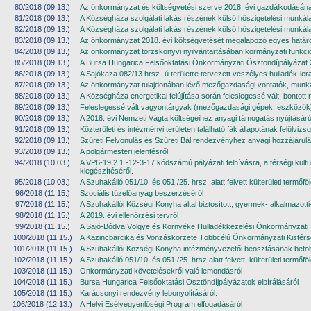
80/2018 (09.13.)
Az önkormányzat és költségvetési szerve 2018. évi gazdálkodásának e
81/2018 (09.13.)
A Községháza szolgálati lakás részének külső hőszigetelési munkálata
82/2018 (09.13.)
A Községháza szolgálati lakás részének külső hőszigetelési munkála
83/2018 (09.13.)
Az önkormányzat 2018. évi költségvetését megalapozó egyes határoz
84/2018 (09.13.)
Az önkormányzat törzskönyvi nyilvántartásában kormányzati funkc
85/2018 (09.13.)
A Bursa Hungarica Felsőoktatási Önkormányzati Ösztöndíjpályázat 20
86/2018 (09.13.)
A Sajókaza 082/13 hrsz.-ú területre tervezett veszélyes hulladék-ler
87/2018 (09.13.)
Az önkormányzat tulajdonában lévő mezőgazdasági vontatók, munkagé
88/2018 (09.13.)
A Községháza energetikai felújítása során feleslegessé vált, bontott 
89/2018 (09.13.)
Feleslegessé vált vagyontárgyak (mezőgazdasági gépek, eszközök) 
90/2018 (09.13.)
A 2018. évi Nemzeti Vágta költségeihez anyagi támogatás nyújtásáró
91/2018 (09.13.)
Közterületi és intézményi területen található fák állapotának felülvizsg
92/2018 (09.13.)
Szüreti Felvonulás és Szüreti Bál rendezvényhez anyagi hozzájárulás
93/2018 (09.13.)
A polgármesteri jelentésről
94/2018 (10.03.)
A VP6-19.2.1.-12-3-17 kódszámú pályázati felhívásra, a térségi kul
kiegészítéséről.
95/2018 (10.03.)
A Szuhakálló 051/10. és 051./25. hrsz. alatt felvett külterületi term
96/2018 (11.15.)
Szociális tüzelőanyag beszerzéséről
97/2018 (11.15.)
A Szuhakállói Községi Konyha által biztosított, gyermek- alkalmazott
98/2018 (11.15.)
A 2019. évi ellenőrzési tervről
99/2018 (11.15.)
A Sajó-Bódva Völgye és Környéke Hulladékkezelési Önkormányzati 
100/2018 (11.15.)
A Kazincbarcika és Vonzáskörzete Többcélú Önkormányzati Kistérs
101/2018 (11.15.)
A Szuhakállói Községi Konyha intézményvezetői beosztásának betölté
102/2018 (11.15.)
A Szuhakálló 051/10. és 051./25. hrsz alatt felvett, külterületi term
103/2018 (11.15.)
Önkormányzati követelésekről való lemondásról
104/2018 (11.15.)
Bursa Hungarica Felsőoktatási Ösztöndíjpályázatok elbírálásáról
105/2018 (11.15.)
Karácsonyi rendezvény lebonyolításáról.
106/2018 (12.13.)
A Helyi Esélyegyenlőségi Program elfogadásáról