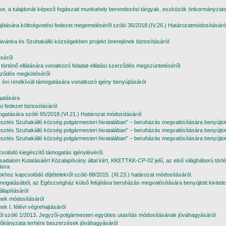
a tulajdonát képező fogászati munkahely berendezési tárgyak, eszközök önkormányzatok 
felújítására költségvetési fedezet megemeléséről szóló 36/2018.(IV.26.) Határozatmódosításáró
vánka és Szuhakálló községekben projekt önerejének biztosításáról
séről
sel történő ellátására vonatkozó feladat-ellátási szerződés megszüntetéséről
erződés megkötéséről
i rendkívüli támogatására vonatkozó igény benyújtásáról
gatására
i fedezet biztosításáról
mogatására szóló 65/2018.(VI.21.) Határozat módosításáról
és Szuhakálló község polgármesteri hivatalában” – beruházás megvalósítására benyújtott kivi
tés Szuhakálló község polgármesteri hivatalában” – beruházás megvalósítására benyújtott műs
tés Szuhakálló község polgármesteri hivatalában” – beruházás megvalósítására benyújtott e
solódó kiegészítő támogatás igényléséről.
sadalom Kutatásáért Közalapítvány által kiírt, KKETTKK-CP-02 jelű, az első világháború tör
ásra
khoz kapcsolódó díjtételekről szóló 88/2015. (XI.23.) határozat módosításáról.
atásából, az Egészségház külső felújítása beruházás megvalósítására benyújtott kivitelezői 
lapításáról
nek módosításáról
k I. félévi végrehajtásáról
l szóló 1/2013. Jegyzői-polgármesteri együttes utasítás módosításának jóváhagyásáról
előirányzata terhére beszerzések jóváhagyásáról