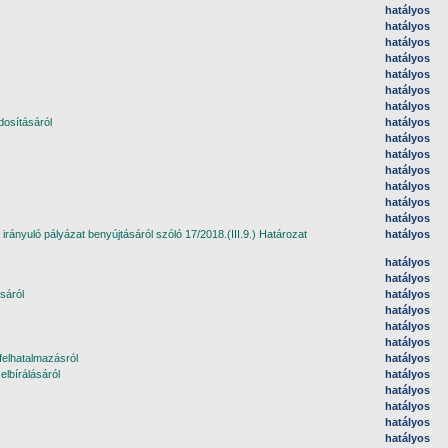
hatályos
hatályos
hatályos
hatályos
hatályos
hatályos
hatályos
dosításáról
hatályos
hatályos
hatályos
hatályos
hatályos
hatályos
hatályos
ányuló pályázat benyújtásáról szóló 17/2018.(III.9.) Határozat
hatályos
hatályos
hatályos
sáról
hatályos
hatályos
hatályos
hatályos
felhatalmazásról
hatályos
elbírálásáról
hatályos
hatályos
hatályos
hatályos
hatályos