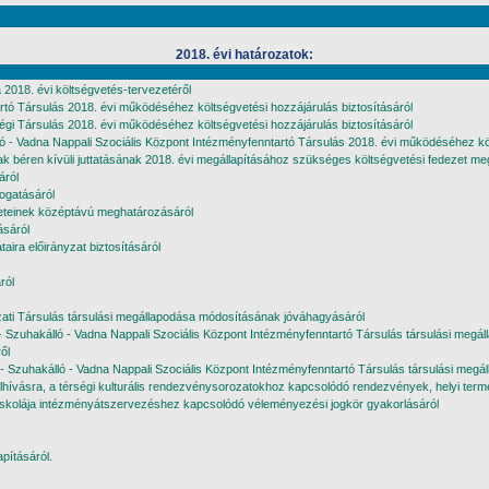
2018. évi határozatok:
2018. évi költségvetés-tervezetéről
tó Társulás 2018. évi működéséhez költségvetési hozzájárulás biztosításáról
i Társulás 2018. évi működéséhez költségvetési hozzájárulás biztosításáról
ó - Vadna Nappali Szociális Központ Intézményfenntartó Társulás 2018. évi működéséhez köl
tak béren kívüli juttatásának 2018. évi megállapításához szükséges költségvetési fedezet m
áról
ogatásáról
leteinek középtávú meghatározásáról
ásáról
aira előirányzat biztosításáról
ról
ati Társulás társulási megállapodása módosításának jóváhagyásáról
- Szuhakálló - Vadna Nappali Szociális Központ Intézményfenntartó Társulás társulási megá
ől
 - Szuhakálló - Vadna Nappali Szociális Központ Intézményfenntartó Társulás társulási meg
elhívásra, a térségi kulturális rendezvénysorozatokhoz kapcsolódó rendezvények, helyi te
giskolája intézményátszervezéshez kapcsolódó véleményezési jogkör gyakorlásáról
pításáról.