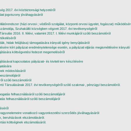
ég 2017. évi közbiztonsági helyzetéről
álati jogviszony jóváhagyásáról
átórendszer (házi orvosi-; védőnői szolgálat, központi orvosi ügyelet, fogászat) működésér
eszámolója, Szuhakálló községben végzett 2017. évi tevékenységéről
ulás 2016. II. félévi, valamint 2017. I. félévi munkájáról szóló beszámolóról
tékeléséről
árdák, hidak felújítása) támogatására irányuló igény benyújtásáról
sére kiírt pályázat eredménytelensége esetén, a pályázati eljárás megismétlésére irányuló 
elújítására költségvetési fedezet megemeléséről
ásával kapcsolatos pályázati- és kiviteli terv készítésére
gatására
nek módosításáról
beszámolójáról
ől szóló beszámolóról
rtó Társulásának 2017. évi tevékenységéről szóló szakmai-, pénzügyi beszámolóról.
ogatás felhasználásáról szóló beszámolójáról
tás felhasználásáról szóló beszámolójáról
éséről
n vagyonelemeire vonatkozó vagyonkezelési szerződés jóváhagyásáról
k, beruházások elszámolásáról.
tási költséginek elszámolásáról.