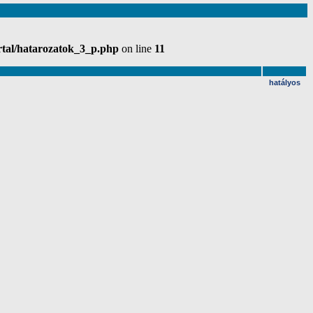
rtal/hatarozatok_3_p.php
on line
11
hatályos