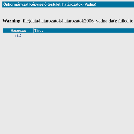
Önkormányzat Képviselő-testületi határozatok (Vadna)
Warning
: file(data/hatarozatok/hatarozatok2006_vadna.dat): failed to
Határozat
Tárgy
/ (..)