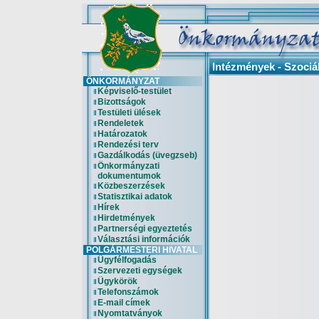
Intézmények - Szociá
ÖNKORMÁNYZAT
Képviselő-testület
Bizottságok
Testületi ülések
Rendeletek
Határozatok
Rendezési terv
Gazdálkodás (üvegzseb)
Önkormányzati
dokumentumok
Közbeszerzések
Statisztikai adatok
Hírek
Hirdetmények
Partnerségi egyeztetés
Választási információk
POLGÁRMESTERI HIVATAL
Ügyfélfogadás
Szervezeti egységek
Ügykörök
Telefonszámok
E-mail címek
Nyomtatványok