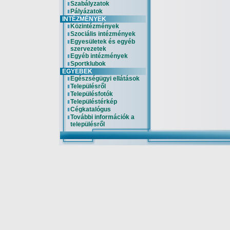
Szabályzatok
Pályázatok
INTÉZMÉNYEK
Közintézmények
Szociális intézmények
Egyesületek és egyéb
szervezetek
Egyéb intézmények
Sportklubok
EGYEBEK
Egészségügyi ellátások
Településről
Településfotók
Településtérkép
Cégkatalógus
További információk a
településről