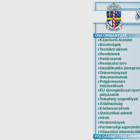
ÖNKORMÁNYZAT
Képviselő-testület
Bizottságok
Testületi ülések
Rendeletek
Határozatok
Rendezési terv
Gazdálkodás (üvegzse
Önkormányzati
dokumentumok
Polgármesteri
intézkedések
EU támogatással nyer
pályázatok
Telephely engedélyek
Átláthatóság
Közbeszerzések
Statisztikai adatok
Hírek
Hirdetmények
Partnerségi egyezteté
Választási információ
POLGÁRMESTERI HIVAT