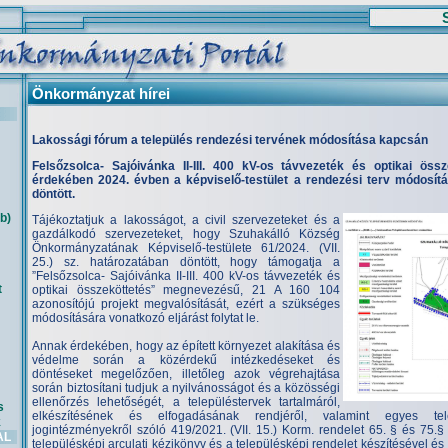
Önkormányzat hírei
Lakossági fórum a település rendezési tervének módosítása kapcsán
Felsőzsolca- Sajóivánka II-III. 400 kV-os távvezeték és optikai öss
érdekében 2024. évben a képviselő-testület a rendezési terv módosí
döntött.
b)
Tájékoztatjuk a lakosságot, a civil szervezeteket és a
gazdálkodó szervezeteket, hogy Szuhakálló Község
Önkormányzatának Képviselő-testülete 61/2024. (VII.
25.) sz. határozatában döntött, hogy támogatja a
”Felsőzsolca- Sajóivánka II-III. 400 kV-os távvezeték és
t
optikai összeköttetés” megnevezésű, 21 A 160 104
azonosítójú projekt megvalósítását, ezért a szükséges
módosítására vonatkozó eljárást folytat le.
Annak érdekében, hogy az épített környezet alakítása és
védelme során a közérdekű intézkedéseket és
döntéseket megelőzően, illetőleg azok végrehajtása
során biztosítani tudjuk a nyilvánosságot és a közösségi
ellenőrzés lehetőségét, a településtervek tartalmáról,
s
elkészítésének és elfogadásának rendjéről, valamint egyes tele
k
jogintézményekről szóló 419/2021. (VII. 15.) Korm. rendelet 65. § és 75.§ 
AL
településképi arculati kézikönyv és a településképi rendelet készítésével 