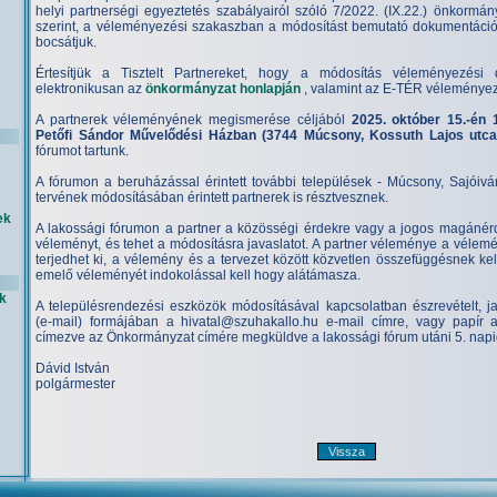
helyi partnerségi egyeztetés szabályairól szóló 7/2022. (IX.22.) önkormány
szerint, a véleményezési szakaszban a módosítást bemutató dokumentációt
bocsátjuk.
Értesítjük a Tisztelt Partnereket, hogy a módosítás véleményezési 
elektronikusan az
önkormányzat honlapján
, valamint az E-TÉR véleményezé
A partnerek véleményének megismerése céljából
2025. október 15.-én
Petőfi Sándor Művelődési Házban (3744 Múcsony, Kossuth Lajos utca
fórumot tartunk.
A fórumon a beruházással érintett további települések - Múcsony, Sajóiv
tervének módosításában érintett partnerek is résztvesznek.
ek
A lakossági fórumon a partner a közösségi érdekre vagy a jogos magánér
véleményt, és tehet a módosításra javaslatot. A partner véleménye a vélemé
terjedhet ki, a vélemény és a tervezet között közvetlen összefüggésnek kell
emelő véleményét indokolással kell hogy alátámasza.
k
A településrendezési eszközök módosításával kapcsolatban észrevételt, jav
(e-mail) formájában a hivatal@szuhakallo.hu e-mail címre, vagy papír
címezve az Önkormányzat címére megküldve a lakossági fórum utáni 5. napi
Dávid István
polgármester