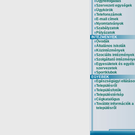
Ügyfélfogadás
Szervezeti egységek
Ügykörök
Telefonszámok
E-mail címek
Nyomtatványok
Szabályzatok
Pályázatok
INTÉZMÉNYEK
Óvodák
Általános iskolák
Közintézmények
Szociális intézmények
Szolgáltató intézmény
Egyesületek és egyéb
szervezetek
Sportklubok
EGYEBEK
Egészségügyi ellátáso
Településről
Településfotók
Településtérkép
Cégkatalógus
További információk a
településről