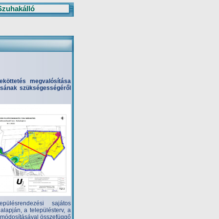
Szuhakálló
zeköttetés megvalósítása
tásának szükségességéről
pülésrendezési sajátos
alapján, a településterv, a
és módosításával összefüggő