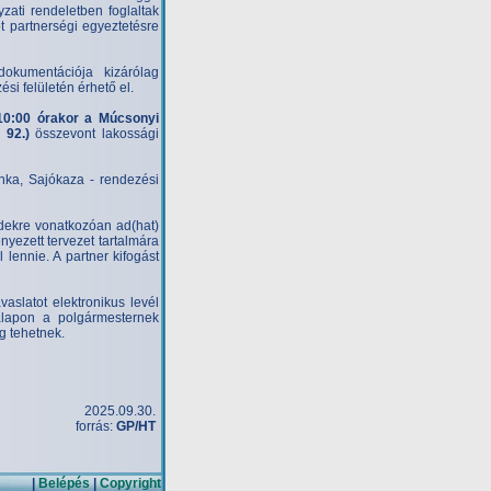
zati rendeletben foglaltak
 partnerségi egyeztetésre
dokumentációja kizárólag
si felületén érhető el.
 10:00 órakor a Múcsonyi
 92.)
összevont lakossági
ánka, Sajókaza - rendezési
dekre vonatkozóan ad(hat)
nyezett tervezet tartalmára
 lennie. A partner kifogást
aslatot elektronikus levél
 alapon a polgármesternek
g tehetnek.
2025.09.30.
forrás:
GP/HT
|
Belépés
|
Copyright