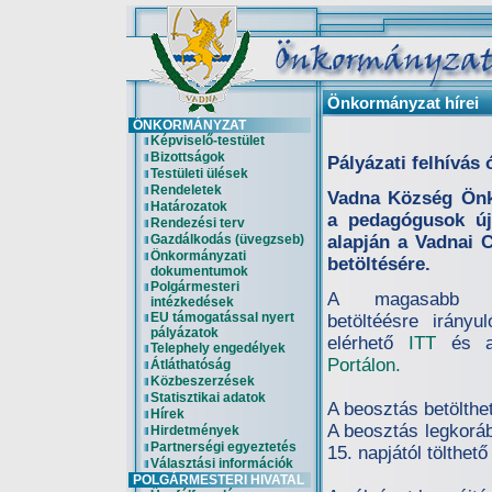
Önkormányzat hírei
ÖNKORMÁNYZAT
Képviselő-testület
Bizottságok
Pályázati felhívás 
Testületi ülések
Rendeletek
Vadna Község Önko
Határozatok
a pedagógusok új 
Rendezési terv
Gazdálkodás (üvegzseb)
alapján a Vadnai 
Önkormányzati
betöltésére.
dokumentumok
Polgármesteri
A magasabb ve
intézkedések
EU támogatással nyert
betöltéésre irányu
pályázatok
elérhető
ITT
és 
Telephely engedélyek
Portálon.
Átláthatóság
Közbeszerzések
Statisztikai adatok
A beosztás betölthe
Hírek
A beosztás legkorá
Hirdetmények
Partnerségi egyeztetés
15. napjától tölthető
Választási információk
POLGÁRMESTERI HIVATAL