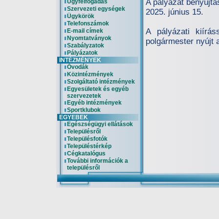
A pályázat benyújtá
Ügyfélfogadás
Szervezeti egységek
2025. június 15.
Ügykörök
Telefonszámok
A pályázati kiírá
E-mail címek
Nyomtatványok
polgármester nyújt 
Szabályzatok
Pályázatok
INTÉZMÉNYEK
Óvodák
Közintézmények
Szolgáltató intézmények
Egyesületek és egyéb
szervezetek
Egyéb intézmények
Sportklubok
EGYEBEK
Egészségügyi ellátások
Településről
Településfotók
Településtérkép
Cégkatalógus
További információk a
településről