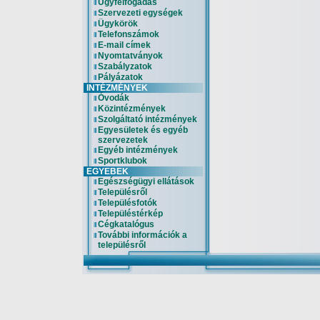
Ügyfélfogadás
Szervezeti egységek
Ügykörök
Telefonszámok
E-mail címek
Nyomtatványok
Szabályzatok
Pályázatok
INTÉZMÉNYEK
Óvodák
Közintézmények
Szolgáltató intézmények
Egyesületek és egyéb
szervezetek
Egyéb intézmények
Sportklubok
EGYEBEK
Egészségügyi ellátások
Településről
Településfotók
Településtérkép
Cégkatalógus
További információk a
településről