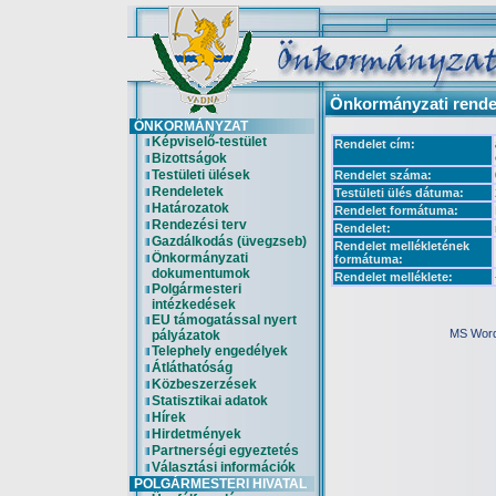
Önkormányzati rende
ÖNKORMÁNYZAT
Képviselő-testület
Rendelet cím:
Bizottságok
Testületi ülések
Rendelet száma:
Rendeletek
Testületi ülés dátuma:
Határozatok
Rendelet formátuma:
Rendezési terv
Rendelet:
Gazdálkodás (üvegzseb)
Rendelet mellékletének
Önkormányzati
formátuma:
dokumentumok
Rendelet melléklete:
Polgármesteri
intézkedések
EU támogatással nyert
MS Word 
pályázatok
Telephely engedélyek
Átláthatóság
Közbeszerzések
Statisztikai adatok
Hírek
Hirdetmények
Partnerségi egyeztetés
Választási információk
POLGÁRMESTERI HIVATAL