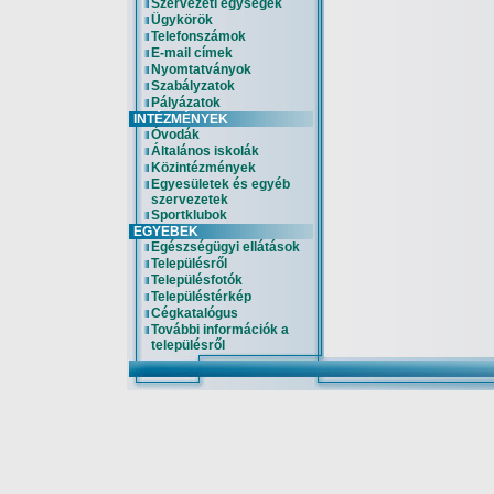
Szervezeti egységek
Ügykörök
Telefonszámok
E-mail címek
Nyomtatványok
Szabályzatok
Pályázatok
INTÉZMÉNYEK
Óvodák
Általános iskolák
Közintézmények
Egyesületek és egyéb
szervezetek
Sportklubok
EGYEBEK
Egészségügyi ellátások
Településről
Településfotók
Településtérkép
Cégkatalógus
További információk a
településről