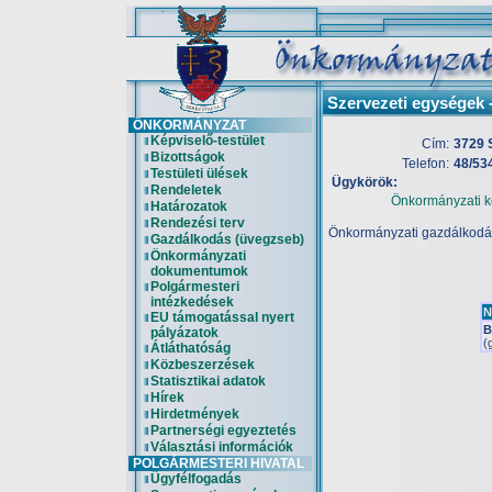
Szervezeti egységek 
ÖNKORMÁNYZAT
Képviselő-testület
Cím:
3729 
Bizottságok
Telefon:
48/53
Testületi ülések
Ügykörök:
Rendeletek
Önkormányzati k
Határozatok
Rendezési terv
Önkormányzati gazdálkodás
Gazdálkodás (üvegzseb)
Önkormányzati
dokumentumok
Polgármesteri
intézkedések
N
EU támogatással nyert
B
pályázatok
(
Átláthatóság
Közbeszerzések
Statisztikai adatok
Hírek
Hirdetmények
Partnerségi egyeztetés
Választási információk
POLGÁRMESTERI HIVATAL
Ügyfélfogadás