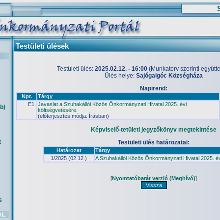
Testületi ülések
Testületi ülés:
2025.02.12. - 16:00
(Munkaterv szerinti együttes
Ülés helye:
Sajógalgóc Községháza
Napirend:
Npr.
Tárgy
E1.
Javaslat a Szuhakállói Közös Önkormányzati Hivatal 2025. évi
b)
költségvetésére.
(előterjesztés módja: Írásban)
Képviselő-tetületi jegyzőkönyv megtekintése
t
Testületi ülés határozatai:
Határozat
Tárgy
1/2025 (02.12.)
A Szuhakállói Közös Önkormányzati Hivatal 2025. év
[
Nyomtatóbarát verzió (Meghívó)
]
s
k
AL