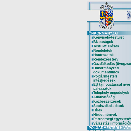
ÖNKORMÁNYZAT
Képviselő-testület
Bizottságok
Testületi ülések
Rendeletek
Határozatok
Rendezési terv
Gazdálkodás (üvegzse
Önkormányzati
dokumentumok
Polgármesteri
intézkedések
EU támogatással nyer
pályázatok
Telephely engedélyek
Átláthatóság
Közbeszerzések
Statisztikai adatok
Hírek
Hirdetmények
Partnerségi egyezteté
Választási információ
POLGÁRMESTERI HIVAT