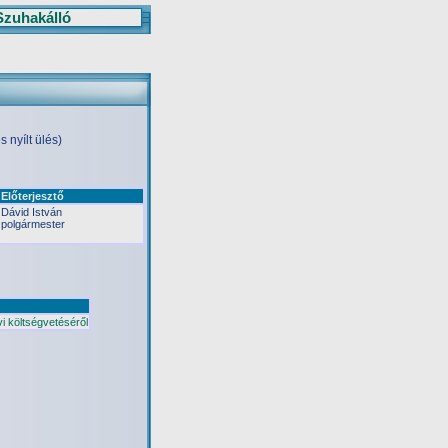
Szuhakálló
 nyílt ülés)
Előterjesztő
Dávid István
polgármester
i költségvetéséről