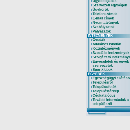
Ügyfélfogadás
Szervezeti egységek
Ügykörök
Telefonszámok
E-mail címek
Nyomtatványok
Szabályzatok
Pályázatok
INTÉZMÉNYEK
Óvodák
Általános iskolák
Közintézmények
Szociális intézmények
Szolgáltató intézmény
Egyesületek és egyéb
szervezetek
Sportklubok
EGYEBEK
Egészségügyi ellátáso
Településről
Településfotók
Településtérkép
Cégkatalógus
További információk a
településről