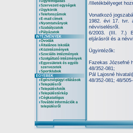
Ügyfélfogadás
/Illetékbélyeget hozn
Szervezeti egységek
Ügykörök
Telefonszámok
Vonatkozó jogszabá
E-mail címek
1982. évi 17. tvr.
Nyomtatványok
névviselésről.
Szabályzatok
Pályázatok
6/2003. (III. 7.)
INTÉZMÉNYEK
eljárásról és a névv
Óvodák
Általános iskolák
Közintézmények
Ügyintézők:
Szociális intézmények
Szolgáltató intézmények
Fazekas Józsefné h
Egyesületek és egyéb
szervezetek
48/352-081;
Sportklubok
Pál Lajosné hivata
EGYEBEK
48/352-081; 48/505
Egészségügyi ellátások
Településről
Településfotók
Településtérkép
Cégkatalógus
További információk a
településről