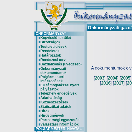
Önkormányzati gazdá
ÖNKORMÁNYZAT
Képviselő-testület
Bizottságok
Testületi ülések
Rendeletek
Határozatok
Rendezési terv
Gazdálkodás (üvegzseb)
A dokumentumok olva
Önkormányzati
dokumentumok
Polgármesteri
[
2003
] [
2004
] [
2005
]
intézkedések
[
2016
] [
2017
] [
20
EU támogatással nyert
pályázatok
Telephely engedélyek
Átláthatóság
Közbeszerzések
Statisztikai adatok
Hírek
Hirdetmények
Partnerségi egyeztetés
Választási információk
POLGÁRMESTERI HIVATAL