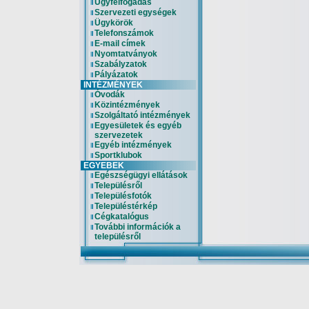
Ügyfélfogadás
Szervezeti egységek
Ügykörök
Telefonszámok
E-mail címek
Nyomtatványok
Szabályzatok
Pályázatok
INTÉZMÉNYEK
Óvodák
Közintézmények
Szolgáltató intézmények
Egyesületek és egyéb
szervezetek
Egyéb intézmények
Sportklubok
EGYEBEK
Egészségügyi ellátások
Településről
Településfotók
Településtérkép
Cégkatalógus
További információk a
településről