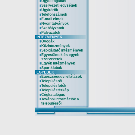
Ügyfélfogadás
Szervezeti egységek
Ügykörök
Telefonszámok
E-mail címek
Nyomtatványok
Szabályzatok
Pályázatok
INTÉZMÉNYEK
Óvodák
Közintézmények
Szolgáltató intézmények
Egyesületek és egyéb
szervezetek
Egyéb intézmények
Sportklubok
EGYEBEK
Egészségügyi ellátások
Településről
Településfotók
Településtérkép
Cégkatalógus
További információk a
településről