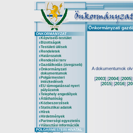
Önkormányzati gazdá
ÖNKORMÁNYZAT
Képviselő-testület
Bizottságok
Testületi ülések
Rendeletek
Határozatok
Rendezési terv
Gazdálkodás (üvegzseb)
A dokumentumok olva
Önkormányzati
dokumentumok
Polgármesteri
[
2003
] [
2004
] [
2005
]
intézkedések
[
2015
] [
2016
] [
20
EU támogatással nyert
pályázatok
Telephely engedélyek
Átláthatóság
Közbeszerzések
Statisztikai adatok
Hírek
Hirdetmények
Partnerségi egyeztetés
Választási információk
POLGÁRMESTERI HIVATAL