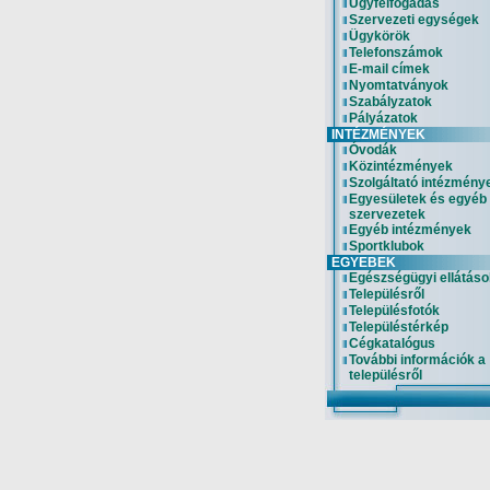
Ügyfélfogadás
Szervezeti egységek
Ügykörök
Telefonszámok
E-mail címek
Nyomtatványok
Szabályzatok
Pályázatok
INTÉZMÉNYEK
Óvodák
Közintézmények
Szolgáltató intézmény
Egyesületek és egyéb
szervezetek
Egyéb intézmények
Sportklubok
EGYEBEK
Egészségügyi ellátáso
Településről
Településfotók
Településtérkép
Cégkatalógus
További információk a
településről