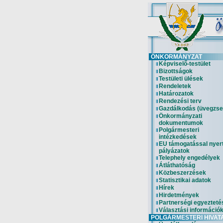
ÖNKORMÁNYZAT
Képviselő-testület
Bizottságok
Testületi ülések
Rendeletek
Határozatok
Rendezési terv
Gazdálkodás (üvegzse
Önkormányzati
dokumentumok
Polgármesteri
intézkedések
EU támogatással nyer
pályázatok
Telephely engedélyek
Átláthatóság
Közbeszerzések
Statisztikai adatok
Hírek
Hirdetmények
Partnerségi egyezteté
Választási információ
POLGÁRMESTERI HIVAT