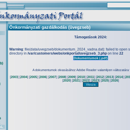
Önkormányzati gazdálkodás (üvegzseb)
Támogatások 2024:
Warning
: file(data/uvegzseb/dokumentum_2024_vadna.dat): failed to open st
directory in
/var/customers/webs/onkportal/uvegzseb_3.php
on line
22
Dokumentumok (.pdf)
b)
A dokumentumok olvasásához Adobe Reader valamilyen változatára
[
2003
] [
2004
] [
2005
] [
2006
] [
2007
] [
2008
] [
2009
] [
2010
] [
2011
] [
2012
] [
2013
] [
2014
] [
20
[
2020
] [
2021
] [
2022
] [
2023
] [
2025
] [
2026
]
t
s
k
AL