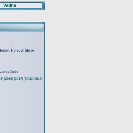
Vadna
ream: No such file or
 van szükség.
15
] [
2016
] [
2017
] [
2018
] [
2019
]