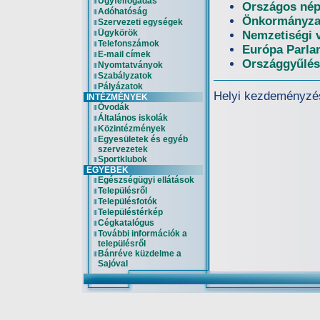
Ügyfélfogadás
Országos nép
Adóhatóság
Önkormányzat
Szervezeti egységek
Ügykörök
Nemzetiségi 
Telefonszámok
Európa Parla
E-mail címek
Országgyűlés
Nyomtatványok
Szabályzatok
Pályázatok
Helyi kezdeményzé
INTÉZMÉNYEK
Óvodák
Általános iskolák
Közintézmények
Egyesületek és egyéb
szervezetek
Sportklubok
EGYEBEK
Egészségügyi ellátások
Településről
Településfotók
Településtérkép
Cégkatalógus
További információk a
településről
Bánréve küzdelme a
Sajóval