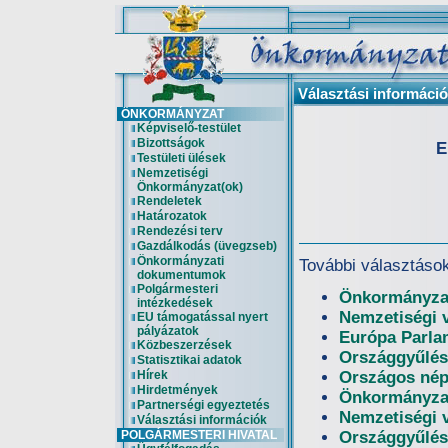
Választási informáci
ÖNKORMÁNYZAT
Képviselő-testület
Bizottságok
E
Testületi ülések
Nemzetiségi
Önkormányzat(ok)
Rendeletek
Határozatok
Rendezési terv
Gazdálkodás (üvegzseb)
Önkormányzati
További választáso
dokumentumok
Polgármesteri
Önkormányzat
intézkedések
Nemzetiségi 
EU támogatással nyert
pályázatok
Európa Parla
Közbeszerzések
Országgyűlés
Statisztikai adatok
Hírek
Országos nép
Hirdetmények
Önkormányzat
Partnerségi egyeztetés
Nemzetiségi 
Választási információk
POLGÁRMESTERI HIVATAL
Országgyűlés