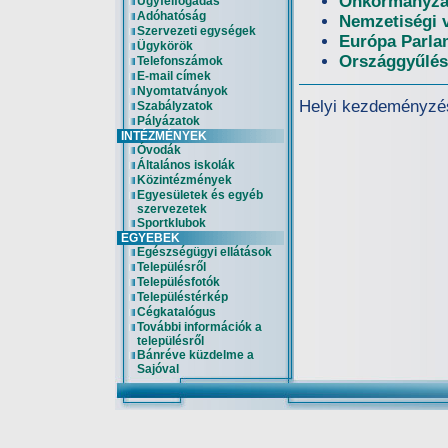
Önkormányzat
Ügyfélfogadás
Adóhatóság
Nemzetiségi 
Szervezeti egységek
Európa Parla
Ügykörök
Országgyűlés
Telefonszámok
E-mail címek
Nyomtatványok
Helyi kezdeményzé
Szabályzatok
Pályázatok
INTÉZMÉNYEK
Óvodák
Általános iskolák
Közintézmények
Egyesületek és egyéb
szervezetek
Sportklubok
EGYEBEK
Egészségügyi ellátások
Településről
Településfotók
Településtérkép
Cégkatalógus
További információk a
településről
Bánréve küzdelme a
Sajóval