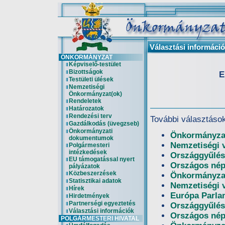
Választási informáci
ÖNKORMÁNYZAT
Képviselő-testület
Bizottságok
E
Testületi ülések
Nemzetiségi
Önkormányzat(ok)
Rendeletek
Határozatok
Rendezési terv
További választáso
Gazdálkodás (üvegzseb)
Önkormányzati
Önkormányzat
dokumentumok
Nemzetiségi 
Polgármesteri
intézkedések
Országgyűlés
EU támogatással nyert
Országos nép
pályázatok
Közbeszerzések
Önkormányzat
Statisztikai adatok
Nemzetiségi 
Hírek
Európa Parla
Hirdetmények
Partnerségi egyeztetés
Országgyűlés
Választási információk
Országos nép
POLGÁRMESTERI HIVATAL