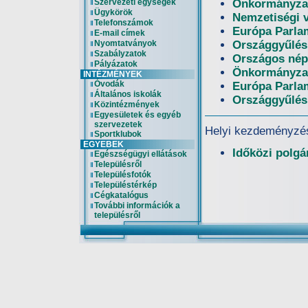
Szervezeti egységek
Önkormányzat
Ügykörök
Nemzetiségi 
Telefonszámok
Európa Parlam
E-mail címek
Nyomtatványok
Országgyűlési
Szabályzatok
Országos nép
Pályázatok
Önkormányzat
INTÉZMÉNYEK
Óvodák
Európa Parlam
Általános iskolák
Országgyűlési
Közintézmények
Egyesületek és egyéb
szervezetek
Helyi kezdeményzés
Sportklubok
EGYEBEK
Időközi polgá
Egészségügyi ellátások
Településről
Településfotók
Településtérkép
Cégkatalógus
További információk a
településről