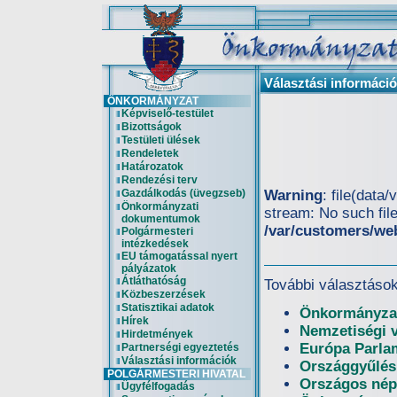
Választási informáci
ÖNKORMÁNYZAT
Képviselő-testület
Bizottságok
Testületi ülések
Rendeletek
Határozatok
Rendezési terv
Gazdálkodás (üvegzseb)
Warning
: file(data
Önkormányzati
stream: No such file
dokumentumok
/var/customers/we
Polgármesteri
intézkedések
EU támogatással nyert
pályázatok
Átláthatóság
További választások
Közbeszerzések
Statisztikai adatok
Önkormányzat
Hírek
Nemzetiségi 
Hirdetmények
Európa Parlam
Partnerségi egyeztetés
Választási információk
Országgyűlési
POLGÁRMESTERI HIVATAL
Országos nép
Ügyfélfogadás