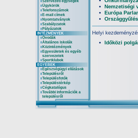
Önkormányzat
Szervezeti egységek
Ügykörök
Nemzetiségi 
Telefonszámok
Európa Parla
E-mail címek
Országgyűlés
Nyomtatványok
Szabályzatok
Pályázatok
Helyi kezdeményzé
INTÉZMÉNYEK
Óvodák
Időközi polgá
Általános iskolák
Közintézmények
Egyesületek és egyéb
szervezetek
Sportklubok
EGYEBEK
Egészségügyi ellátások
Településről
Településfotók
Településtérkép
Cégkatalógus
További információk a
településről