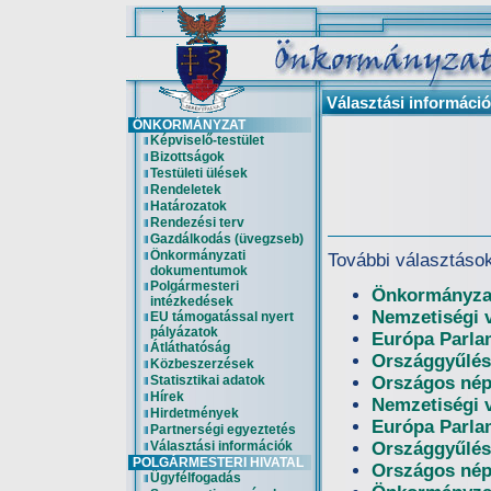
Választási informáci
ÖNKORMÁNYZAT
Képviselő-testület
Bizottságok
Testületi ülések
Rendeletek
Határozatok
Rendezési terv
Gazdálkodás (üvegzseb)
Önkormányzati
További választáso
dokumentumok
Polgármesteri
Önkormányzat
intézkedések
Nemzetiségi 
EU támogatással nyert
pályázatok
Európa Parla
Átláthatóság
Országgyűlés
Közbeszerzések
Statisztikai adatok
Országos nép
Hírek
Nemzetiségi 
Hirdetmények
Európa Parla
Partnerségi egyeztetés
Választási információk
Országgyűlés
POLGÁRMESTERI HIVATAL
Országos nép
Ügyfélfogadás