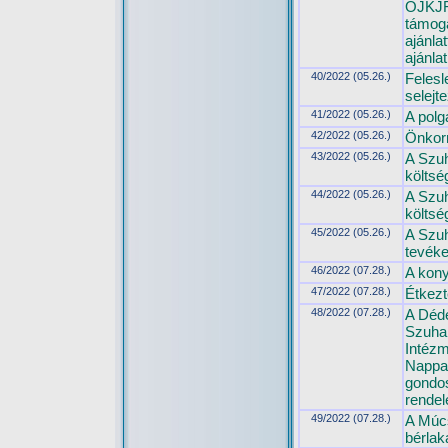
OJKJF
támog
ajánla
ajánla
40/2022 (05.26.)
Felesl
selejt
41/2022 (05.26.)
A polg
42/2022 (05.26.)
Önkorm
43/2022 (05.26.)
A Szuh
költsé
44/2022 (05.26.)
A Szuh
költsé
45/2022 (05.26.)
A Szuh
tevéke
46/2022 (07.28.)
A kony
47/2022 (07.28.)
Étkezt
48/2022 (07.28.)
A Déd
Szuhak
Intézm
Nappal
gondos
rendel
49/2022 (07.28.)
A Múcs
bérlak