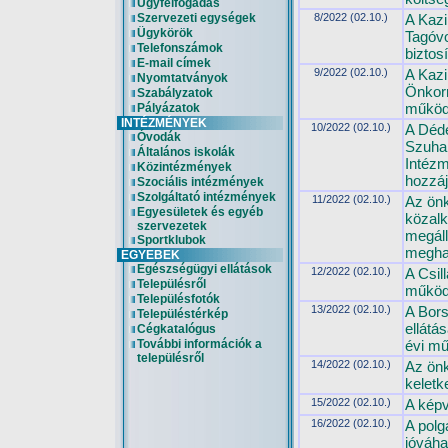
Ügyfélfogadás
Szervezeti egységek
8/2022 (02.10.)
A Kazi
Ügykörök
Tagóvo
Telefonszámok
biztos
E-mail címek
9/2022 (02.10.)
A Kazi
Nyomtatványok
Önkorm
Szabályzatok
működé
Pályázatok
INTÉZMÉNYEK
10/2022 (02.10.)
A Déde
Óvodák
Szuhak
Általános iskolák
Intézm
Közintézmények
hozzáj
Szociális intézmények
Szolgáltató intézmények
11/2022 (02.10.)
Az önk
Egyesületek és egyéb
közalk
szervezetek
megáll
Sportklubok
megha
EGYEBEK
Egészségügyi ellátások
12/2022 (02.10.)
A Csil
Településről
működ
Településfotók
13/2022 (02.10.)
A Bors
Településtérkép
ellátá
Cégkatalógus
További információk a
évi m
településről
14/2022 (02.10.)
Az önk
keletk
15/2022 (02.10.)
A képv
16/2022 (02.10.)
A polg
jóváha