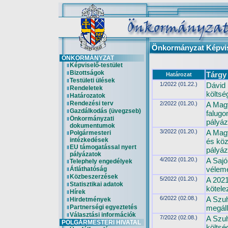
Önkormányzat Képvise
ÖNKORMÁNYZAT
Képviselő-testület
Bizottságok
Tárgy
Határozat
Testületi ülések
1/2022 (01.22.)
Dávid 
Rendeletek
költsé
Határozatok
Rendezési terv
2/2022 (01.20.)
A Magy
Gazdálkodás (üvegzseb)
falugo
Önkormányzati
pályáz
dokumentumok
3/2022 (01.20.)
A Magy
Polgármesteri
intézkedések
és köz
EU támogatással nyert
pályáz
pályázatok
4/2022 (01.20.)
A Saj
Telephely engedélyek
vélem
Átláthatóság
Közbeszerzések
5/2022 (01.20.)
A 2021.
Statisztikai adatok
kötele
Hírek
6/2022 (02.08.)
A Szuh
Hirdetmények
Partnerségi egyeztetés
megál
Választási információk
7/2022 (02.08.)
A Szuh
POLGÁRMESTERI HIVATAL
költsé