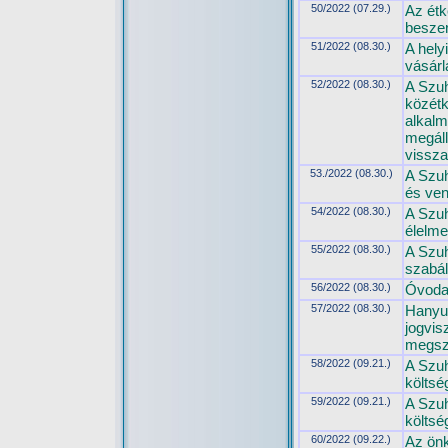
50/2022 (07.29.)
Az étk
beszer
51/2022 (08.30.)
A hely
vásárl
52/2022 (08.30.)
A Szuh
közétk
alkalm
megáll
vissza
53./2022 (08.30.)
A Szuh
és ven
54/2022 (08.30.)
A Szu
élelme
55/2022 (08.30.)
A Szuh
szabá
56/2022 (08.30.)
Óvodai
57/2022 (08.30.)
Hanyu 
jogvis
megsz
58/2022 (09.21.)
A Szuh
költsé
59/2022 (09.21.)
A Szuh
költsé
60/2022 (09.22.)
Az önk