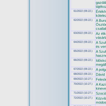
gazdál
tájéko
61/2022 (09.22.)
Értékh
kötele
62/2022 (09.22.)
A Burs
Ösztön
csatla
63/2022 (09.22.)
Az étk
vásárl
64/2022 (09.22.)
A Szuh
és ven
65/2022 (09.22.)
A Szuh
haszno
66/2022 (09.22.)
Idősko
megáll
67/2022 (09.22.)
A polg
68/2022 (09.22.)
Dávid 
69/2022 (10.27.)
Felesl
70/2022 (10.27.)
A Kazi
kinev
71/2022 (10.27.)
Szociá
72/2022 (10.27.)
Közvil
módosí