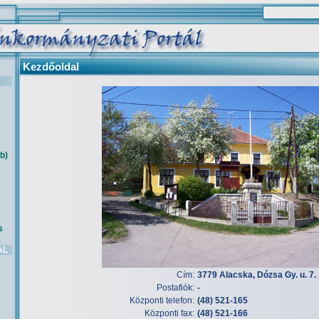
Kezdőoldal
b)
s
k
AL
Cím:
3779 Alacska, Dózsa Gy. u. 7.
Postafiók:
-
Központi telefon:
(48) 521-165
Központi fax:
(48) 521-166