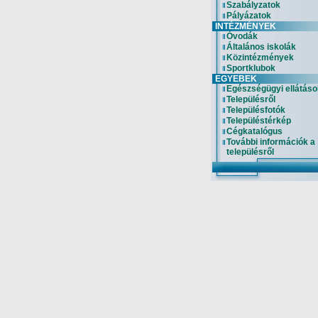
Szabályzatok
Pályázatok
INTÉZMÉNYEK
Óvodák
Általános iskolák
Közintézmények
Sportklubok
EGYEBEK
Egészségügyi ellátáso
Településről
Településfotók
Településtérkép
Cégkatalógus
További információk a
településről