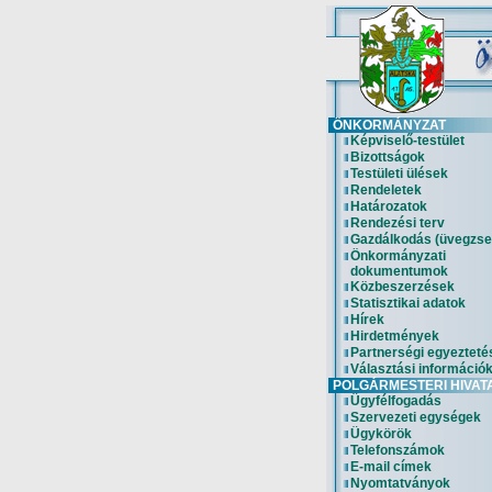
ÖNKORMÁNYZAT
Képviselő-testület
Bizottságok
Testületi ülések
Rendeletek
Határozatok
Rendezési terv
Gazdálkodás (üvegzse
Önkormányzati
dokumentumok
Közbeszerzések
Statisztikai adatok
Hírek
Hirdetmények
Partnerségi egyezteté
Választási információ
POLGÁRMESTERI HIVAT
Ügyfélfogadás
Szervezeti egységek
Ügykörök
Telefonszámok
E-mail címek
Nyomtatványok