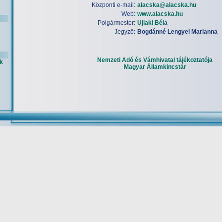
Központi e-mail:
alacska@alacska.hu
Web:
www.alacska.hu
Polgármester:
Ujlaki Béla
Jegyző:
Bogdánné Lengyel Marianna
Nemzeti Adó és Vámhivatal tájékoztatója
k
Magyar Államkincstár