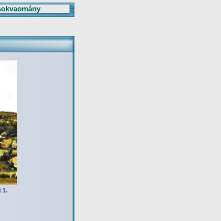
sokvaomány
 1.