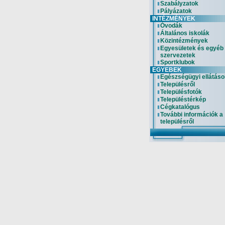
Szabályzatok
Pályázatok
INTÉZMÉNYEK
Óvodák
Általános iskolák
Közintézmények
Egyesületek és egyéb
szervezetek
Sportklubok
EGYEBEK
Egészségügyi ellátáso
Településről
Településfotók
Településtérkép
Cégkatalógus
További információk a
településről