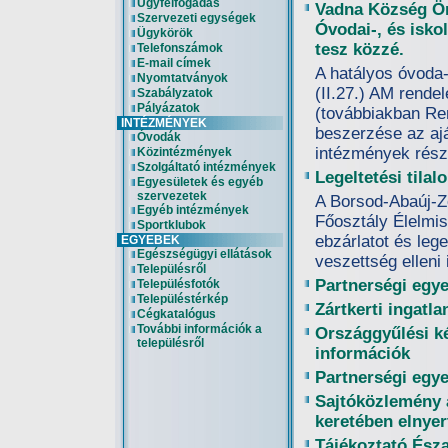
Ügyfélfogadás
Vadna Község Ön
Szervezeti egységek
Óvodai-, és iskol
Ügykörök
tesz közzé.
Telefonszámok
E-mail címek
A hatályos óvoda-
Nyomtatványok
(II.27.) AM rendel
Szabályzatok
Pályázatok
(továbbiakban Ren
INTÉZMÉNYEK
beszerzése az ajá
Óvodák
intézmények rész
Közintézmények
Szolgáltató intézmények
Legeltetési tilal
Egyesületek és egyéb
szervezetek
A Borsod-Abaúj-Z
Egyéb intézmények
Főosztály Élelmis
Sportklubok
ebzárlatot és lege
EGYEBEK
Egészségügyi ellátások
veszettség elleni
Településről
Partnerségi egye
Településfotók
Településtérkép
Zártkerti ingatl
Cégkatalógus
További információk a
Országgyűlési ké
településről
információk
Partnerségi egye
Sajtóközlemény 
keretében elnyer
Tájékoztató Ész