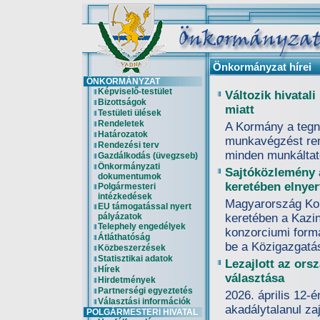
Önkormányzat hírei
ÖNKORMÁNYZAT
Képviselő-testület
Változik hivatali
Bizottságok
miatt
Testületi ülések
Rendeletek
A Kormány a tegn
Határozatok
munkavégzést rend
Rendezési terv
minden munkáltat
Gazdálkodás (üvegzseb)
Önkormányzati
Sajtóközlemény 
dokumentumok
keretében elnyer
Polgármesteri
intézkedések
Magyarország Ko
EU támogatással nyert
pályázatok
keretében a Kazi
Telephely engedélyek
konzorciumi formá
Átláthatóság
be a Közigazgatás
Közbeszerzések
Statisztikai adatok
Lezajlott az ors
Hírek
választása
Hirdetmények
Partnerségi egyeztetés
2026. április 12-
Választási információk
akadálytalanul zaj
POLGÁRMESTERI HIVATAL