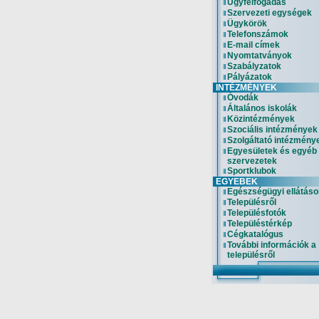
Ügyfélfogadás
Szervezeti egységek
Ügykörök
Telefonszámok
E-mail címek
Nyomtatványok
Szabályzatok
Pályázatok
INTÉZMÉNYEK
Óvodák
Általános iskolák
Közintézmények
Szociális intézmények
Szolgáltató intézmény
Egyesületek és egyéb
szervezetek
Sportklubok
EGYEBEK
Egészségügyi ellátáso
Településről
Településfotók
Településtérkép
Cégkatalógus
További információk a
településről