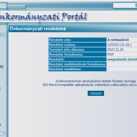
Önkormányzati rendeletek
Rendelet cím:
A telekadóról
Rendelet száma:
12/2022 (11.26.)
Testületi ülés dátuma:
2022.11.25.
Rendelet formátuma:
PDF
Rendelet:
megtekintés (letöl
Rendelet mellékletének formátuma:
b)
Rendelet melléklete:
-
A dokumentumok olvasásához Adobe Reader és/vagy
MS Word kompatibils alakalmazás valamilyen változatára van 
t
s
k
AL