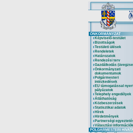
ÖNKORMÁNYZAT
Képviselő-testület
Bizottságok
Testületi ülések
Rendeletek
Határozatok
Rendezési terv
Gazdálkodás (üvegzse
Önkormányzati
dokumentumok
Polgármesteri
intézkedések
EU támogatással nyer
pályázatok
Telephely engedélyek
Átláthatóság
Közbeszerzések
Statisztikai adatok
Hírek
Hirdetmények
Partnerségi egyezteté
Választási információ
POLGÁRMESTERI HIVAT