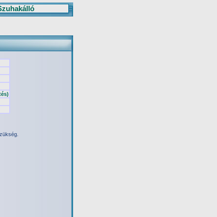
Szuhakálló
tés)
szükség.