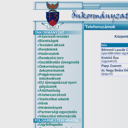
Telefonszámok
ÖNKORMÁNYZAT
Képviselő-testület
Központi
Bizottságok
Testületi ülések
Név
Rendeletek
Béresné Laszák Cs
(gazdálkodási ügyi
Határozatok
Rendezési terv
Kisbíró Éva
(ügyintéző)
Gazdálkodás (üvegzseb)
Papp Zsanett
Önkormányzati
dokumentumok
dr. Nagy Beáta Dó
(jegyző)
Polgármesteri
intézkedések
EU támogatással nyert
pályázatok
Átláthatóság
Közbeszerzések
Statisztikai adatok
Hírek
Hirdetmények
Partnerségi egyeztetés
Választási információk
POLGÁRMESTERI HIVATAL
Ügyfélfogadás