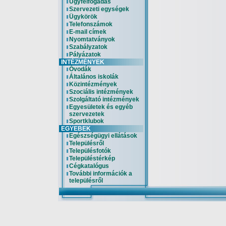
Ügyfélfogadás
Szervezeti egységek
Ügykörök
Telefonszámok
E-mail címek
Nyomtatványok
Szabályzatok
Pályázatok
INTÉZMÉNYEK
Óvodák
Általános iskolák
Közintézmények
Szociális intézmények
Szolgáltató intézmények
Egyesületek és egyéb
szervezetek
Sportklubok
EGYEBEK
Egészségügyi ellátások
Településről
Településfotók
Településtérkép
Cégkatalógus
További információk a
településről