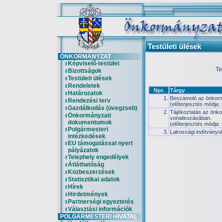
Testületi ülések
ÖNKORMÁNYZAT
Képviselő-testület
Te
Bizottságok
Testületi ülések
Rendeletek
Npr.
Tárgy
Határozatok
1.
Beszámoló az önkorm
Rendezési terv
(előterjesztés módja:
Gazdálkodás (üvegzseb)
2.
Tájékoztatás az önkor
Önkormányzati
vonatkozásában.
dokumentumok
(előterjesztés módja:
Polgármesteri
3.
Lakossági indítványok
intézkedések
EU támogatással nyert
pályázatok
Telephely engedélyek
Átláthatóság
Közbeszerzések
Statisztikai adatok
Hírek
Hirdetmények
Partnerségi egyeztetés
Választási információk
POLGÁRMESTERI HIVATAL