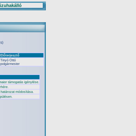
Szuhakálló
és)
Előterjesztő
Tinyó Ottó
polgármester
 maior támogatás igénylése.
rhére.
) határozat módosítása.
epülésen.