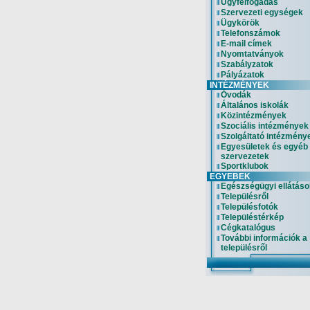
Ügyfélfogadás
Szervezeti egységek
Ügykörök
Telefonszámok
E-mail címek
Nyomtatványok
Szabályzatok
Pályázatok
INTÉZMÉNYEK
Óvodák
Általános iskolák
Közintézmények
Szociális intézmények
Szolgáltató intézmény
Egyesületek és egyéb
szervezetek
Sportklubok
EGYEBEK
Egészségügyi ellátáso
Településről
Településfotók
Településtérkép
Cégkatalógus
További információk a
településről