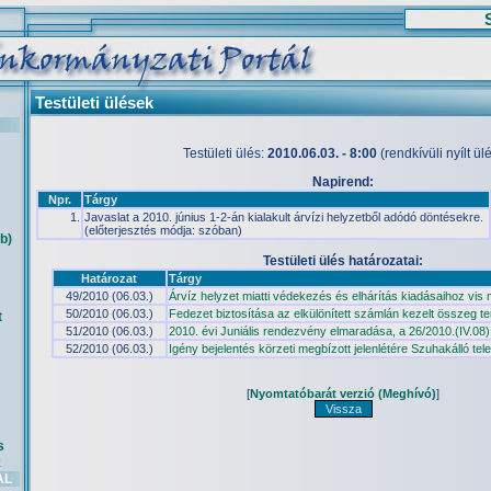
Testületi ülések
Testületi ülés:
2010.06.03. - 8:00
(rendkívüli nyílt ül
Napirend:
Npr.
Tárgy
1.
Javaslat a 2010. június 1-2-án kialakult árvízi helyzetből adódó döntésekre.
(előterjesztés módja: szóban)
b)
Testületi ülés határozatai:
Határozat
Tárgy
49/2010 (06.03.)
Árvíz helyzet miatti védekezés és elhárítás kiadásaihoz vis
50/2010 (06.03.)
Fedezet biztosítása az elkülönített számlán kezelt összeg te
t
51/2010 (06.03.)
2010. évi Juniális rendezvény elmaradása, a 26/2010.(IV.08
52/2010 (06.03.)
Igény bejelentés körzeti megbízott jelenlétére Szuhakálló tel
[
Nyomtatóbarát verzió (Meghívó)
]
s
k
AL