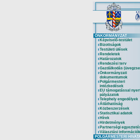
ÖNKORMÁNYZAT
Képviselő-testület
Bizottságok
Testületi ülések
Rendeletek
Határozatok
Rendezési terv
Gazdálkodás (üvegzse
Önkormányzati
dokumentumok
Polgármesteri
intézkedések
EU támogatással nyer
pályázatok
Telephely engedélyek
Átláthatóság
Közbeszerzések
Statisztikai adatok
Hírek
Hirdetmények
Partnerségi egyezteté
Választási információ
POLGÁRMESTERI HIVAT