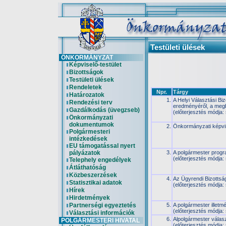
Testületi ülések
ÖNKORMÁNYZAT
Képviselő-testület
Bizottságok
Testületi ülések
Rendeletek
Npr.
Tárgy
Határozatok
1.
A Helyi Választási Bi
Rendezési terv
eredményéről, a meg
Gazdálkodás (üvegzseb)
(előterjesztés módja:
Önkormányzati
dokumentumok
2.
Önkormányzati képvis
Polgármesteri
intézkedések
EU támogatással nyert
pályázatok
3.
A polgármester progr
(előterjesztés módja:
Telephely engedélyek
Átláthatóság
Közbeszerzések
4.
Az Ügyrendi Bizottság
Statisztikai adatok
(előterjesztés módja:
Hírek
Hirdetmények
Partnerségi egyeztetés
5.
A polgármester illetm
(előterjesztés módja:
Választási információk
6.
Alpolgármester válasz
POLGÁRMESTERI HIVATAL
(előterjesztés módja: