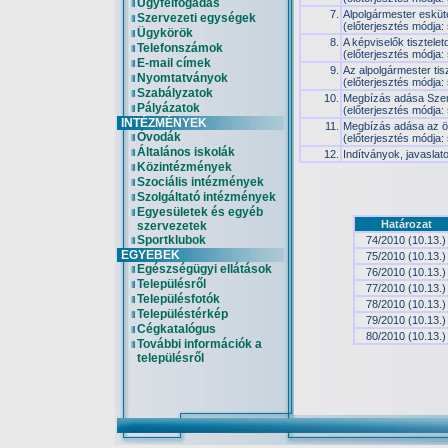
Ügyfélfogadás
7.
Alpolgármester esküté
Szervezeti egységek
(előterjesztés módja:
Ügykörök
8.
A képviselők tisztelet
Telefonszámok
(előterjesztés módja:
E-mail címek
9.
Az alpolgármester tis
Nyomtatványok
(előterjesztés módja:
Szabályzatok
10.
Megbízás adása Szerv
Pályázatok
(előterjesztés módja:
INTÉZMÉNYEK
11.
Megbízás adása az ö
Óvodák
(előterjesztés módja:
Általános iskolák
12.
Indítványok, javaslat
Közintézmények
Szociális intézmények
Szolgáltató intézmények
Egyesületek és egyéb
Határozat
szervezetek
Sportklubok
74/2010 (10.13.)
EGYEBEK
75/2010 (10.13.)
Egészségügyi ellátások
76/2010 (10.13.)
Településről
77/2010 (10.13.)
Településfotók
78/2010 (10.13.)
Településtérkép
79/2010 (10.13.)
Cégkatalógus
80/2010 (10.13.)
További információk a
településről