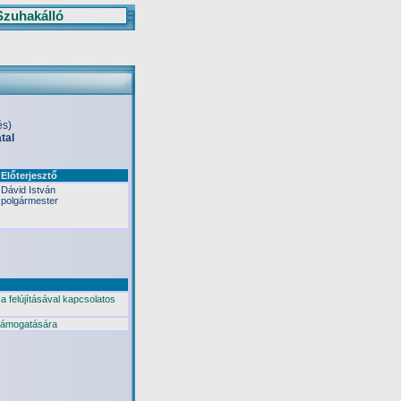
Szuhakálló
és)
tal
Előterjesztő
Dávid István
polgármester
 felújításával kapcsolatos
 támogatására