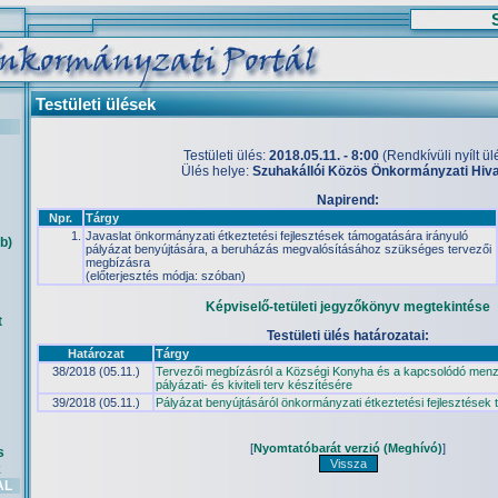
Testületi ülések
Testületi ülés:
2018.05.11. - 8:00
(Rendkívüli nyílt ül
Ülés helye:
Szuhakállói Közös Önkormányzati Hiva
Napirend:
Npr.
Tárgy
1.
Javaslat önkormányzati étkeztetési fejlesztések támogatására irányuló
b)
pályázat benyújtására, a beruházás megvalósításához szükséges tervezői
megbízásra
(előterjesztés módja: szóban)
Képviselő-tetületi jegyzőkönyv megtekintése
t
Testületi ülés határozatai:
Határozat
Tárgy
38/2018 (05.11.)
Tervezői megbízásról a Községi Konyha és a kapcsolódó menza
pályázati- és kiviteli terv készítésére
39/2018 (05.11.)
Pályázat benyújtásáról önkormányzati étkeztetési fejlesztések
[
Nyomtatóbarát verzió (Meghívó)
]
s
k
AL