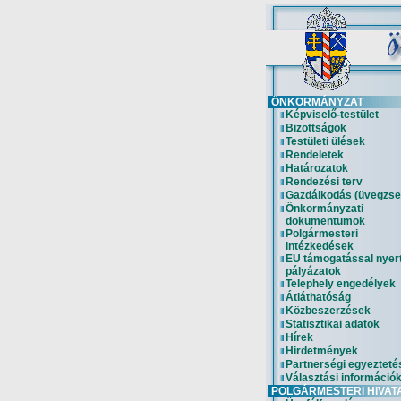
ÖNKORMÁNYZAT
Képviselő-testület
Bizottságok
Testületi ülések
Rendeletek
Határozatok
Rendezési terv
Gazdálkodás (üvegzse
Önkormányzati
dokumentumok
Polgármesteri
intézkedések
EU támogatással nyer
pályázatok
Telephely engedélyek
Átláthatóság
Közbeszerzések
Statisztikai adatok
Hírek
Hirdetmények
Partnerségi egyezteté
Választási információ
POLGÁRMESTERI HIVAT