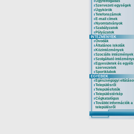
Ügyfélfogadás
Szervezeti egységek
Ügykörök
Telefonszámok
E-mail címek
Nyomtatványok
Szabályzatok
Pályázatok
INTÉZMÉNYEK
Óvodák
Általános iskolák
Közintézmények
Szociális intézmények
Szolgáltató intézmény
Egyesületek és egyéb
szervezetek
Sportklubok
EGYEBEK
Egészségügyi ellátáso
Településről
Településfotók
Településtérkép
Cégkatalógus
További információk a
településről