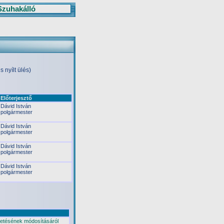
Szuhakálló
 nyílt ülés)
Előterjesztő
Dávid István
polgármester
Dávid István
polgármester
Dávid István
polgármester
Dávid István
polgármester
vetésének módosításáról