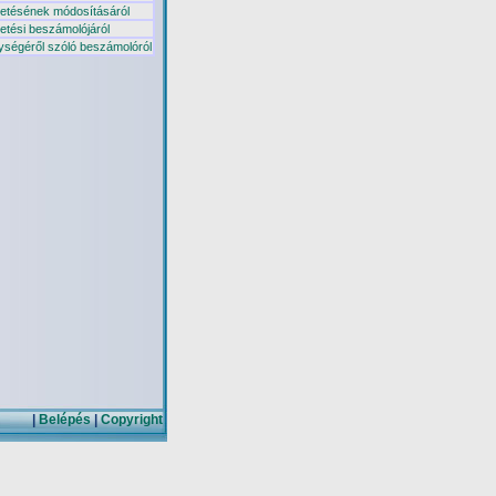
vetésének módosításáról
etési beszámolójáról
ységéről szóló beszámolóról
|
Belépés
|
Copyright