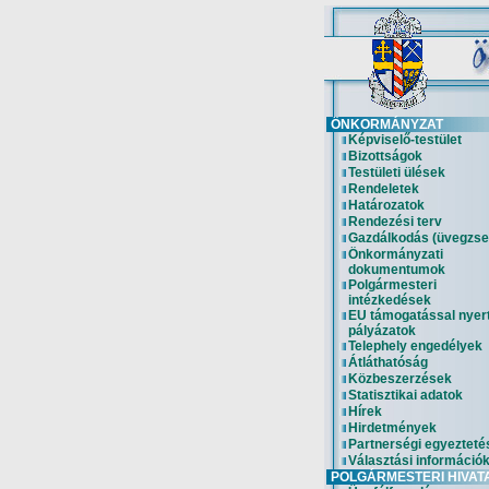
ÖNKORMÁNYZAT
Képviselő-testület
Bizottságok
Testületi ülések
Rendeletek
Határozatok
Rendezési terv
Gazdálkodás (üvegzse
Önkormányzati
dokumentumok
Polgármesteri
intézkedések
EU támogatással nyer
pályázatok
Telephely engedélyek
Átláthatóság
Közbeszerzések
Statisztikai adatok
Hírek
Hirdetmények
Partnerségi egyezteté
Választási információ
POLGÁRMESTERI HIVAT