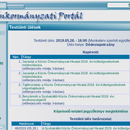
Testületi ülések
Testületi ülés:
2019.05.28. - 16:00
(Munkaterv szerinti együttes
Ülés helye:
Dédestapolcsány
Napirend:
Npr.
Tárgy
1.
Javaslat a Közös Önkormányzati Hivatal 2019. évi költségvetésének
b)
módosítására.
(előterjesztés módja: írásban)
2.
Javaslat a Közös Önkormányzati Hivatal 2018. évi költségvetésének
módosítására.
(előterjesztés módja: írásban)
t
2.
Tájékoztatás a Közös Önkormányzati Hivatal 2018. évi költségvetésének
végrehajtásáról.
(előterjesztés módja: írásban)
3.
Beszámoló a Szuhakállói Közös Önkormányzati Hivatal 2018. évi
tevékenységéről
(előterjesztés módja: írásban)
Képviselő-tetületi jegyzőkönyv megtekintése
s
Testületi ülés határozatai:
k
Határozat
Tárgy
AL
48/2019 (05.28.)
A Szuhakállói Közös Önkormányzati Hivatal 2019. évi költség