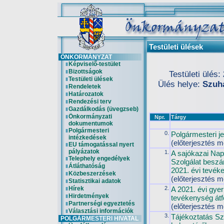
Testületi ülések
ÖNKORMÁNYZAT
Képviselő-testület
Bizottságok
Testületi ülés:
Testületi ülések
Ülés helye:
Szuha
Rendeletek
Határozatok
Rendezési terv
Gazdálkodás (üvegzseb)
Önkormányzati
Npr.
Tárgy
dokumentumok
Polgármesteri
0.
Polgármesteri je
intézkedések
(előterjesztés m
EU támogatással nyert
pályázatok
1.
A sajókazai Nap
Telephely engedélyek
Szolgálat beszá
Átláthatóság
2021. évi tevék
Közbeszerzések
(előterjesztés m
Statisztikai adatok
Hírek
2.
A 2021. évi gy
Hirdetmények
tevékenység átf
Partnerségi egyeztetés
(előterjesztés m
Választási információk
3.
Tájékoztatás S
POLGÁRMESTERI HIVATAL