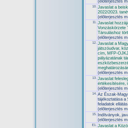
(előterjesztés m
10.
Javaslat a beis
2022/2023. tané
(előterjesztés m
11.
Javaslat hozzáj
Vonzáskörzete 
Társuláshoz tö
(előterjesztés m
12.
Javaslat a Magy
játszóudvar, köz
cím, MFP-OJKJ
pályázatának t
eszközbeszerzé
meghatározására
(előterjesztés m
13.
Javaslat felesl
értékesítésére, i
(előterjesztés m
14.
Az Észak-Magya
tájékoztatása a
feladatok ellátás
(előterjesztés m
15.
Indítványok, jav
(előterjesztés m
E1.
Javaslat a Közö