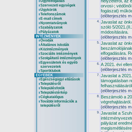
helyzetéről, az 
Ügyfélfogadás
Szervezeti egységek
orvosi-; védőnői
Ügykörök
fogászat) műkö
Telefonszámok
(előterjesztés m
E-mail címek
4.
Javaslat az önk
Nyomtatványok
szóló 5/2021.(II
Szabályzatok
módosítására.
Pályázatok
INTÉZMÉNYEK
(előterjesztés m
Óvodák
5.
Javaslat az önk
Általános iskolák
beszámolójának
Közintézmények
elfogadására. R
Szociális intézmények
(előterjesztés m
Szolgáltató intézmények
Egyesületek és egyéb
6.
A 2021. évi elle
szervezetek
(előterjesztés m
Sportklubok
EGYEBEK
7.
Javaslat a 2021
Egészségügyi ellátások
támogatásban ré
Településről
felhasználásáró
Településfotók
(előterjesztés m
Településtérkép
8.
Beszámoló a 20
Cégkatalógus
További információk a
végrehajtásáról.
településről
(előterjesztés m
9.
Javaslat a Szuh
intézményvezető
pályázat eredmé
megismétlésére