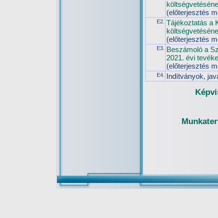
költségvetésén
(előterjesztés m
E2.
Tájékoztatás a 
költségvetéséne
(előterjesztés m
E3.
Beszámoló a Sz
2021. évi tevék
(előterjesztés m
E4.
Indítványok, jav
Képvi
Munkaterv