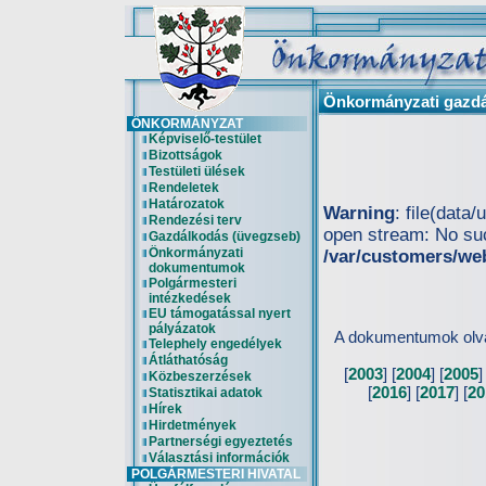
Önkormányzati gazdá
ÖNKORMÁNYZAT
Képviselő-testület
Bizottságok
Testületi ülések
Rendeletek
Határozatok
Warning
: file(dat
Rendezési terv
open stream: No such
Gazdálkodás (üvegzseb)
Önkormányzati
/var/customers/we
dokumentumok
Polgármesteri
intézkedések
EU támogatással nyert
pályázatok
A dokumentumok olva
Telephely engedélyek
Átláthatóság
[
2003
] [
2004
] [
2005
]
Közbeszerzések
[
2016
] [
2017
] [
20
Statisztikai adatok
Hírek
Hirdetmények
Partnerségi egyeztetés
Választási információk
POLGÁRMESTERI HIVATAL