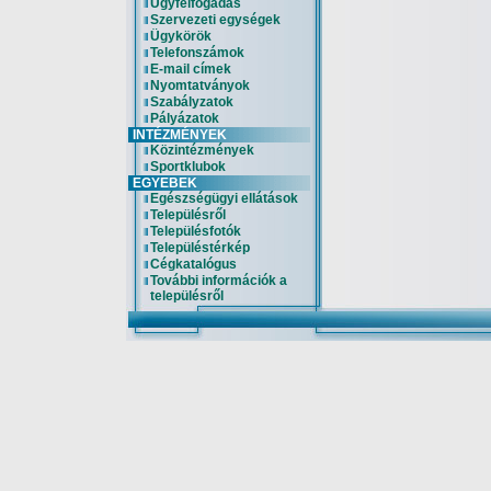
Ügyfélfogadás
Szervezeti egységek
Ügykörök
Telefonszámok
E-mail címek
Nyomtatványok
Szabályzatok
Pályázatok
INTÉZMÉNYEK
Közintézmények
Sportklubok
EGYEBEK
Egészségügyi ellátások
Településről
Településfotók
Településtérkép
Cégkatalógus
További információk a
településről