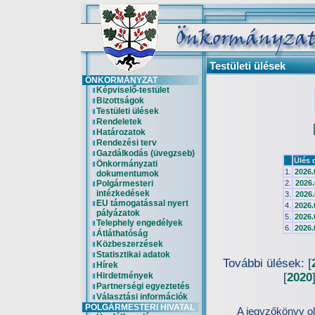
Testületi ülések
ÖNKORMÁNYZAT
Képviselő-testület
Bizottságok
Testületi ülések
Rendeletek
Határozatok
Rendezési terv
Gazdálkodás (üvegzseb)
Ülés 
Önkormányzati
1.
2026.
dokumentumok
Polgármesteri
2.
2026.
intézkedések
3.
2026.
EU támogatással nyert
4.
2026.
pályázatok
5.
2026.
Telephely engedélyek
6.
2026.
Átláthatóság
Közbeszerzések
Statisztikai adatok
További ülések: [
Hírek
Hirdetmények
[
2020
Partnerségi egyeztetés
Választási információk
POLGÁRMESTERI HIVATAL
A jegyzőkönyv o