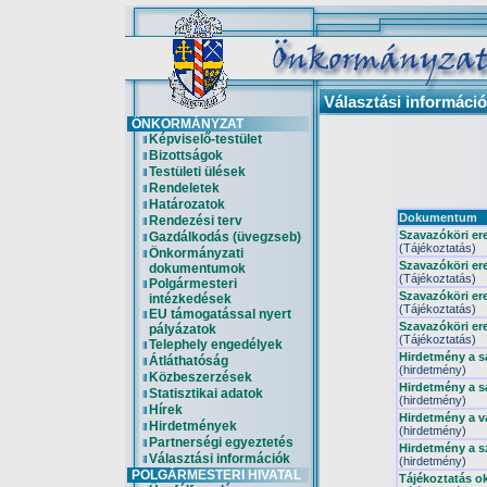
Választási informáci
ÖNKORMÁNYZAT
Képviselő-testület
Bizottságok
Testületi ülések
Rendeletek
Határozatok
Dokumentum
Rendezési terv
Szavazóköri er
Gazdálkodás (üvegzseb)
(Tájékoztatás)
Önkormányzati
Szavazóköri er
dokumentumok
(Tájékoztatás)
Polgármesteri
Szavazóköri er
intézkedések
(Tájékoztatás)
EU támogatással nyert
Szavazóköri er
pályázatok
(Tájékoztatás)
Telephely engedélyek
Hirdetmény a sa
Átláthatóság
(hirdetmény)
Közbeszerzések
Hirdetmény a sa
Statisztikai adatok
(hirdetmény)
Hírek
Hirdetmény a va
Hirdetmények
(hirdetmény)
Partnerségi egyeztetés
Hirdetmény a sz
Választási információk
(hirdetmény)
POLGÁRMESTERI HIVATAL
Tájékoztatás o