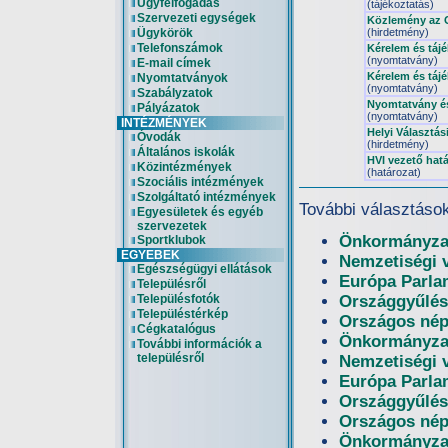
Ügyfélfogadás
(tájékoztatás)
Szervezeti egységek
Közlemény az O
Ügykörök
(hirdetmény)
Telefonszámok
Kérelem és tájé
(nyomtatvány)
E-mail címek
Kérelem és tájé
Nyomtatványok
(nyomtatvány)
Szabályzatok
Nyomtatvány és
Pályázatok
(nyomtatvány)
INTÉZMÉNYEK
Helyi Választás
Óvodák
(hirdetmény)
Általános iskolák
HVI vezető hatá
Közintézmények
(határozat)
Szociális intézmények
Szolgáltató intézmények
További választáso
Egyesületek és egyéb
szervezetek
Önkormányzat
Sportklubok
EGYEBEK
Nemzetiségi 
Egészségügyi ellátások
Európa Parla
Településről
Településfotók
Országgyűlés
Településtérkép
Országos nép
Cégkatalógus
Önkormányzat
További információk a
településről
Nemzetiségi 
Európa Parla
Országgyűlés
Országos nép
Önkormányzat