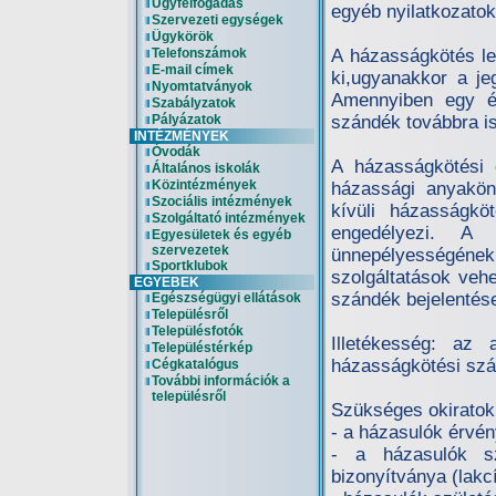
Ügyfélfogadás
egyéb nyilatkozato
Szervezeti egységek
Ügykörök
Telefonszámok
A házasságkötés le
E-mail címek
ki,ugyanakkor a je
Nyomtatványok
Amennyiben egy é
Szabályzatok
Pályázatok
szándék továbbra is 
INTÉZMÉNYEK
Óvodák
A házasságkötési e
Általános iskolák
Közintézmények
házassági anyaköny
Szociális intézmények
kívüli házasságkö
Szolgáltató intézmények
engedélyezi. A 
Egyesületek és egyéb
szervezetek
ünnepélyességének
Sportklubok
szolgáltatások veh
EGYEBEK
szándék bejelentése
Egészségügyi ellátások
Településről
Településfotók
Illetékesség: az
Településtérkép
házasságkötési szán
Cégkatalógus
További információk a
településről
Szükséges okiratok
- a házasulók érvé
- a házasulók sz
bizonyítványa (lakc