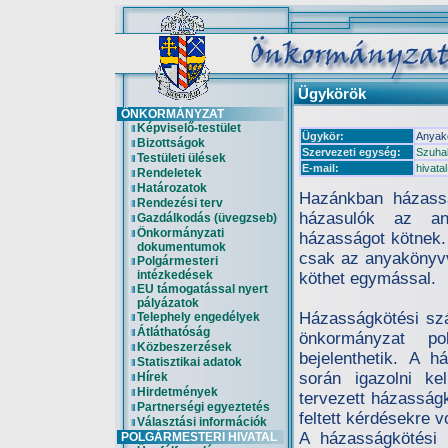
Ügykörök
ÖNKORMÁNYZAT
Képviselő-testület
Ügykör:
Anyakö
Bizottságok
Szervezeti egység:
Szuhak
Testületi ülések
E-mail:
hivat
Rendeletek
Határozatok
Hazánkban házassá
Rendezési terv
házasulók az any
Gazdálkodás (üvegzseb)
Önkormányzati
házasságot kötnek.
dokumentumok
csak az anyakönyvve
Polgármesteri
intézkedések
köthet egymással.
EU támogatással nyert
pályázatok
Házasságkötési szá
Telephely engedélyek
Átláthatóság
önkormányzat pol
Közbeszerzések
bejelenthetik. A 
Statisztikai adatok
során igazolni ke
Hírek
Hirdetmények
tervezett házasságk
Partnerségi egyeztetés
feltett kérdésekre v
Választási információk
A házasságkötési s
POLGÁRMESTERI HIVATAL