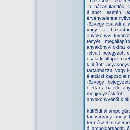
- házasulók születé
-a házasulandók cs
állapot esetén 
érvénytelenné nyilv
-özvegy családi áll
vagy a házastár
anyakönyvi kivonat.
tényét megállapít
anyakönyvi okirat k
-elvált bejegyzett 
családi állapot ese
kiállított anyakön
tartalmazza, vagy k
élettársi kapcsolat
-özvegy bejegyzett
élettárs halotti a
megjegyzésként 
anyakönyvéből kiállí
külföldi állampolgá
tanúsítvány: mely
természetes személy
állampolgárságát, é