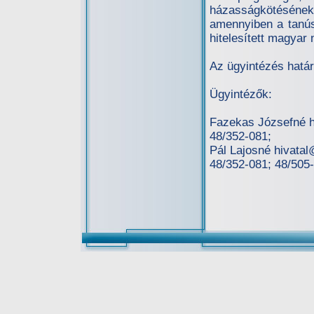
házasságkötésének 
amennyiben a tanús
hitelesített magyar 
Az ügyintézés határi
Ügyintézők:
Fazekas Józsefné h
48/352-081;
Pál Lajosné hivata
48/352-081; 48/505