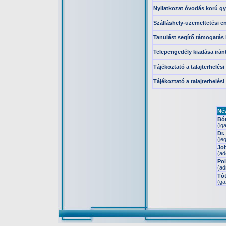
Nyilatkozat óvodás korú g
Szálláshely-üzemeltetési en
Tanulást segítő támogatás 
Telepengedély kiadása irán
Tájékoztató a talajterhelési
Tájékoztató a talajterhelési
Né
Bó
(ig
Dr.
(je
Jo
(ad
Po
(ad
Tó
(ga