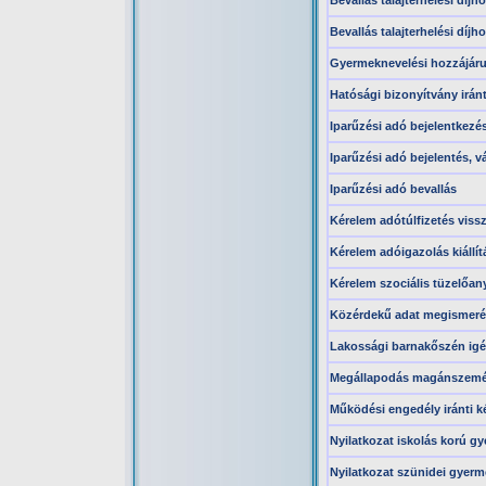
Bevallás talajterhelési díjh
Bevallás talajterhelési díjh
Gyermeknevelési hozzájárul
Hatósági bizonyítvány iránt
Iparűzési adó bejelentkez
Iparűzési adó bejelentés, v
Iparűzési adó bevallás
Kérelem adótúlfizetés vissz
Kérelem adóigazolás kiállí
Kérelem szociális tüzelőa
Közérdekű adat megismerés
Lakossági barnakőszén igé
Megállapodás magánszemély
Működési engedély iránti k
Nyilatkozat iskolás korú 
Nyilatkozat szünidei gyer