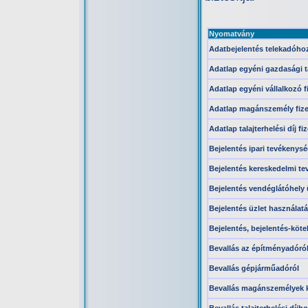
Nyomatvány
Adatbejelentés telekadóho
Adatlap egyéni gazdasági t
Adatlap egyéni vállalkozó f
Adatlap magánszemély fize
Adatlap talajterhelési díj f
Bejelentés ipari tevékenysé
Bejelentés kereskedelmi te
Bejelentés vendéglátóhely 
Bejelentés üzlet használat
Bejelentés, bejelentés-köt
Bevallás az építményadóró
Bevallás gépjárműadóról
Bevallás magánszemélyek 