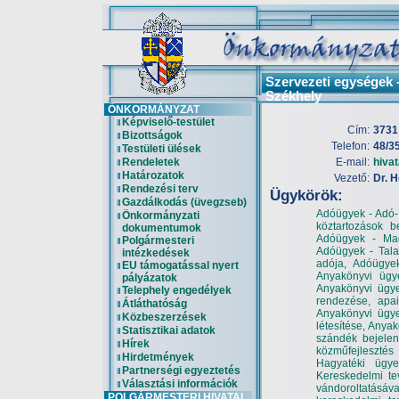
Szervezeti egységek 
Székhely
ÖNKORMÁNYZAT
Képviselő-testület
Cím:
3731
Bizottságok
Telefon:
48/3
Testületi ülések
Rendeletek
E-mail:
hiva
Határozatok
Vezető:
Dr. 
Rendezési terv
Ügykörök:
Gazdálkodás (üvegzseb)
Adóügyek - Adó- 
Önkormányzati
köztartozások b
dokumentumok
Adóügyek - Ma
Polgármesteri
Adóügyek - Talaj
intézkedések
adója
,
Adóügyek
EU támogatással nyert
Anyakönyvi ügye
pályázatok
Anyakönyvi ügyek
Telephely engedélyek
rendezése, apai
Átláthatóság
Anyakönyvi ügye
Közbeszerzések
létesítése
,
Anyakö
Statisztikai adatok
szándék bejelen
Hírek
közműfejlesztés
Hirdetmények
Hagyatéki ügye
Partnerségi egyeztetés
Kereskedelmi te
Választási információk
vándoroltatásáv
POLGÁRMESTERI HIVATAL