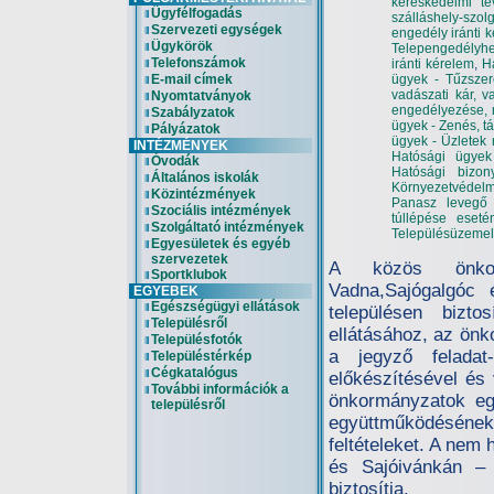
kereskedelmi t
Ügyfélfogadás
szálláshely-szol
Szervezeti egységek
engedély iránti 
Ügykörök
Telepengedélyhe
Telefonszámok
iránti kérelem
,
H
E-mail címek
ügyek - Tűzszer
vadászati kár, 
Nyomtatványok
engedélyezése, n
Szabályzatok
ügyek - Zenés, t
Pályázatok
ügyek - Üzletek
INTÉZMÉNYEK
Hatósági ügyek
Óvodák
Hatósági bizony
Általános iskolák
Környezetvédel
Közintézmények
Panasz levegő
Szociális intézmények
túllépése eseté
Szolgáltató intézmények
Településüzemelt
Egyesületek és egyéb
szervezetek
A közös önkorm
Sportklubok
Vadna,Sajógalgóc 
EGYEBEK
Egészségügyi ellátások
településen bizt
Településről
ellátásához, az ön
Településfotók
a jegyző feladat
Településtérkép
Cégkatalógus
előkészítésével és 
További információk a
önkormányzatok egy
településről
együttműködésének
feltételeket. A nem
és Sajóivánkán – a
biztosítja.