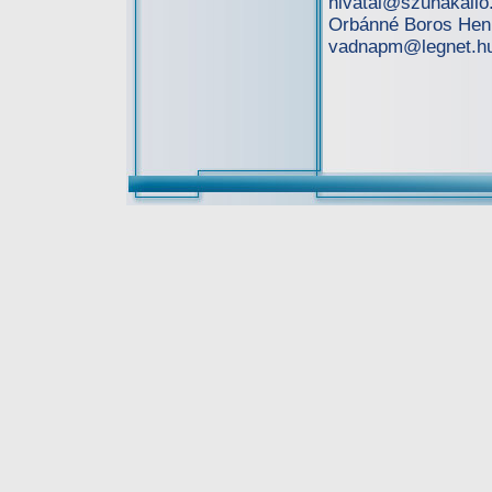
hivatal@szuhakallo
Orbánné Boros Henr
vadnapm@legnet.hu