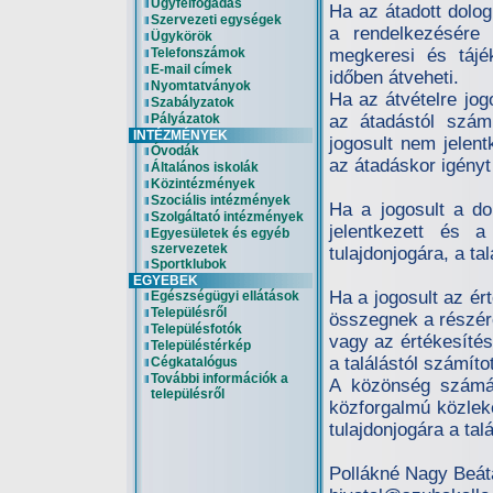
Ügyfélfogadás
Ha az átadott dolog
Szervezeti egységek
a rendelkezésére 
Ügykörök
Telefonszámok
megkeresi és tájék
E-mail címek
időben átveheti.
Nyomtatványok
Ha az átvételre jog
Szabályzatok
Pályázatok
az átadástól szám
INTÉZMÉNYEK
jogosult nem jelent
Óvodák
az átadáskor igényt 
Általános iskolák
Közintézmények
Szociális intézmények
Ha a jogosult a do
Szolgáltató intézmények
jelentkezett és a
Egyesületek és egyéb
szervezetek
tulajdonjogára, a tal
Sportklubok
EGYEBEK
Ha a jogosult az ért
Egészségügyi ellátások
Településről
összegnek a részére 
Településfotók
vagy az értékesítés
Településtérkép
a találástól számíto
Cégkatalógus
További információk a
A közönség számár
településről
közforgalmú közleked
tulajdonjogára a tal
Pollákné Nagy Beát