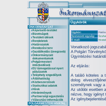
Ügykörök
ÖNKORMÁNYZAT
Képviselő-testület
Ügykör:
Hatósá
Bizottságok
Szervezeti egység:
Szuhak
Testületi ülések
E-mail:
hivat
Rendeletek
Határozatok
Vonatkozó jogszabá
Rendezési terv
A Polgári Törvénykön
Gazdálkodás (üvegzseb)
Önkormányzati
Ügyintézési határid
dokumentumok
Polgármesteri
intézkedések
Az eljárás:
EU támogatással nyert
pályázatok
A találó köteles a 
Telephely engedélyek
Átláthatóság
dolog elvesztőjén
Közbeszerzések
személynek vagy a t
Statisztikai adatok
Az utóbbi esetben a 
Hírek
Hirdetmények
nézve, hogy igényt t
Partnerségi egyeztetés
Az igénybejelentésér
Választási információk
POLGÁRMESTERI HIVATAL