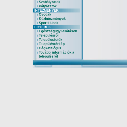
Szabályzatok
Pályázatok
INTÉZMÉNYEK
Óvodák
Közintézmények
Sportklubok
EGYEBEK
Egészségügyi ellátások
Településről
Településfotók
Településtérkép
Cégkatalógus
További információk a
településről