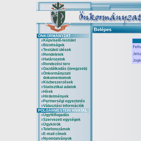
Belépes
ÖNKORMÁNYZAT
Képviselő-testület
Bizottságok
Felh
Testületi ülések
Jels
Rendeletek
Határozatok
Jogk
Rendezési terv
Gazdálkodás (üvegzseb)
Önkormányzati
dokumentumok
Közbeszerzések
Statisztikai adatok
Hírek
Hirdetmények
Partnerségi egyeztetés
Választási információk
POLGÁRMESTERI HIVATAL
Ügyfélfogadás
Szervezeti egységek
Ügykörök
Telefonszámok
E-mail címek
Nyomtatványok