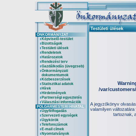
Testületi ülések
ÖNKORMÁNYZAT
Képviselő-testület
Bizottságok
Testületi ülések
Rendeletek
Határozatok
Rendezési terv
Gazdálkodás (üvegzseb)
Önkormányzati
dokumentumok
Közbeszerzések
Warnin
Statisztikai adatok
Hírek
/var/customers
Hirdetmények
Partnerségi egyeztetés
Választási információk
A jegyzőkönyv olvasá
POLGÁRMESTERI HIVATAL
valamilyen változatár
Ügyfélfogadás
tartoznak, 
Szervezeti egységek
Ügykörök
Telefonszámok
E-mail címek
Nyomtatványok