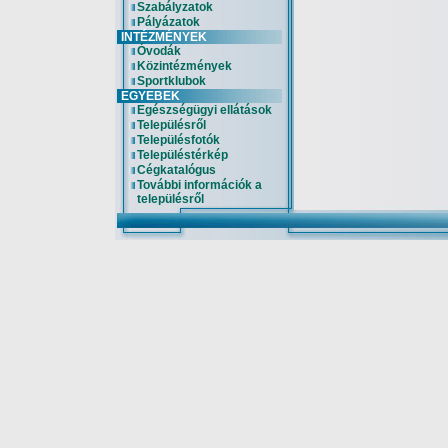
Szabályzatok
Pályázatok
INTÉZMÉNYEK
Óvodák
Közintézmények
Sportklubok
EGYEBEK
Egészségügyi ellátások
Településről
Településfotók
Településtérkép
Cégkatalógus
További információk a
településről