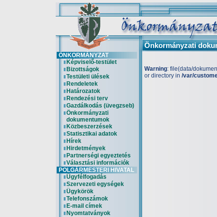
Önkormányzati dok
ÖNKORMÁNYZAT
Képviselő-testület
Warning
: file(data/dokume
Bizottságok
or directory in
/var/custom
Testületi ülések
Rendeletek
Határozatok
Rendezési terv
Gazdálkodás (üvegzseb)
Önkormányzati
dokumentumok
Közbeszerzések
Statisztikai adatok
Hírek
Hirdetmények
Partnerségi egyeztetés
Választási információk
POLGÁRMESTERI HIVATAL
Ügyfélfogadás
Szervezeti egységek
Ügykörök
Telefonszámok
E-mail címek
Nyomtatványok