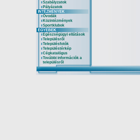
Szabályzatok
Pályázatok
INTÉZMÉNYEK
Óvodák
Közintézmények
Sportklubok
EGYEBEK
Egészségügyi ellátások
Településről
Településfotók
Településtérkép
Cégkatalógus
További információk a
településről