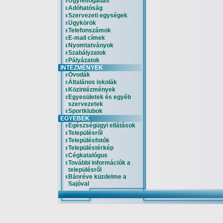
Ügyfélfogadás
Adóhatóság
Szervezeti egységek
Ügykörök
Telefonszámok
E-mail címek
Nyomtatványok
Szabályzatok
Pályázatok
INTÉZMÉNYEK
Óvodák
Általános iskolák
Közintézmények
Egyesületek és egyéb
szervezetek
Sportklubok
EGYEBEK
Egészségügyi ellátások
Településről
Településfotók
Településtérkép
Cégkatalógus
További információk a
településről
Bánréve küzdelme a
Sajóval