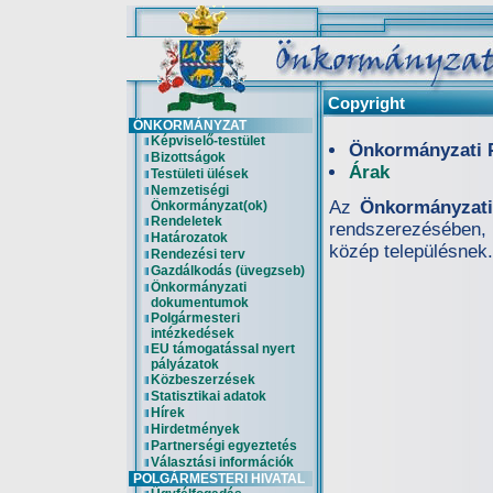
Copyright
ÖNKORMÁNYZAT
Képviselő-testület
Önkormányzati P
Bizottságok
Árak
Testületi ülések
Nemzetiségi
Az
Önkormányzati
Önkormányzat(ok)
Rendeletek
rendszerezésében, 
Határozatok
közép településnek.
Rendezési terv
Gazdálkodás (üvegzseb)
Önkormányzati
dokumentumok
Polgármesteri
intézkedések
EU támogatással nyert
pályázatok
Közbeszerzések
Statisztikai adatok
Hírek
Hirdetmények
Partnerségi egyeztetés
Választási információk
POLGÁRMESTERI HIVATAL