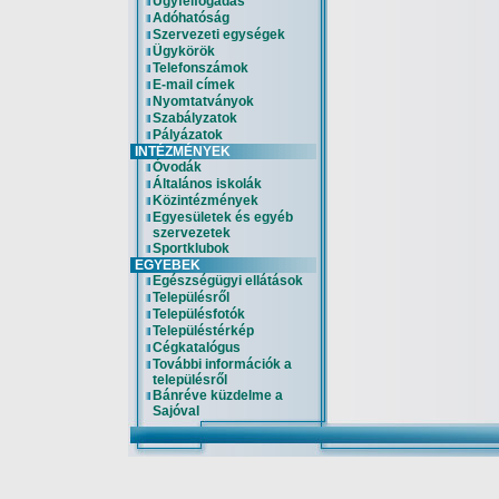
Ügyfélfogadás
Adóhatóság
Szervezeti egységek
Ügykörök
Telefonszámok
E-mail címek
Nyomtatványok
Szabályzatok
Pályázatok
INTÉZMÉNYEK
Óvodák
Általános iskolák
Közintézmények
Egyesületek és egyéb
szervezetek
Sportklubok
EGYEBEK
Egészségügyi ellátások
Településről
Településfotók
Településtérkép
Cégkatalógus
További információk a
településről
Bánréve küzdelme a
Sajóval