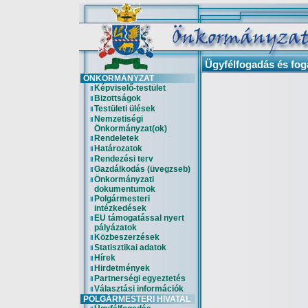
Ügyfélfogadás és fo
ÖNKORMÁNYZAT
Képviselő-testület
Bizottságok
Testületi ülések
Nemzetiségi
Önkormányzat(ok)
Rendeletek
Határozatok
Rendezési terv
Gazdálkodás (üvegzseb)
Önkormányzati
dokumentumok
Polgármesteri
intézkedések
EU támogatással nyert
pályázatok
Közbeszerzések
Statisztikai adatok
Hírek
Hirdetmények
Partnerségi egyeztetés
Választási információk
POLGÁRMESTERI HIVATAL