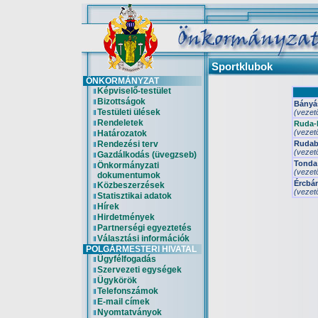
Sportklubok
ÖNKORMÁNYZAT
Képviselő-testület
Bizottságok
Bányá
Testületi ülések
(vezet
Rendeletek
Ruda-K
(vezet
Határozatok
Rendezési terv
Rudab
(vezet
Gazdálkodás (üvegzseb)
Tonda 
Önkormányzati
(vezet
dokumentumok
Ércbá
Közbeszerzések
(vezet
Statisztikai adatok
Hírek
Hirdetmények
Partnerségi egyeztetés
Választási információk
POLGÁRMESTERI HIVATAL
Ügyfélfogadás
Szervezeti egységek
Ügykörök
Telefonszámok
E-mail címek
Nyomtatványok