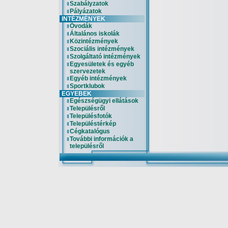
Szabályzatok
Pályázatok
INTÉZMÉNYEK
Óvodák
Általános iskolák
Közintézmények
Szociális intézmények
Szolgáltató intézmények
Egyesületek és egyéb
szervezetek
Egyéb intézmények
Sportklubok
EGYEBEK
Egészségügyi ellátások
Településről
Településfotók
Településtérkép
Cégkatalógus
További információk a
településről