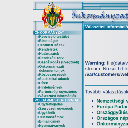
Választási informáci
ÖNKORMÁNYZAT
Képviselő-testület
Bizottságok
Testületi ülések
Rendeletek
Határozatok
Rendezési terv
Gazdálkodás (üvegzseb)
Warning
: file(data
Önkormányzati
stream: No such file
dokumentumok
/var/customers/we
Közbeszerzések
Statisztikai adatok
Hírek
Hirdetmények
További választások
Partnerségi egyeztetés
Választási információk
POLGÁRMESTERI HIVATAL
Nemzetiségi 
Ügyfélfogadás
Európa Parlam
Szervezeti egységek
Országgyűlési
Ügykörök
Telefonszámok
Országos nép
E-mail címek
Önkormányzat
Nyomtatványok