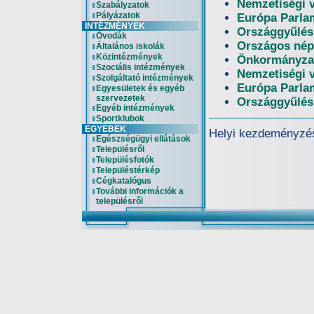
Nemzetiségi 
Szabályzatok
Pályázatok
Európa Parlam
INTÉZMÉNYEK
Országgyűlési
Óvodák
Országos nép
Általános iskolák
Közintézmények
Önkormányzat
Szociális intézmények
Nemzetiségi 
Szolgáltató intézmények
Európa Parlam
Egyesületek és egyéb
szervezetek
Országgyűlési
Egyéb intézmények
Sportklubok
EGYEBEK
Helyi kezdeményzés
Egészségügyi ellátások
Településről
Településfotók
Településtérkép
Cégkatalógus
További információk a
településről