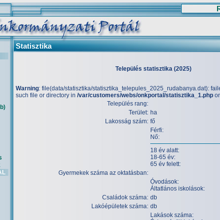
Statisztika
Település statisztika (2025)
Warning
: file(data/statisztika/statisztika_telepules_2025_rudabanya.dat): fa
such file or directory in
/var/customers/webs/onkportal/statisztika_1.php
on
Település rang:
b)
Terület:
ha
Lakosság szám:
fő
Férfi:
Nő:
18 év alatt:
18-65 év:
s
65 év felett:
k
AL
Gyermekek száma az oktatásban:
Óvodások:
Áltatlános iskolások:
Családok száma:
db
Lakóépületek száma:
db
Lakások száma: