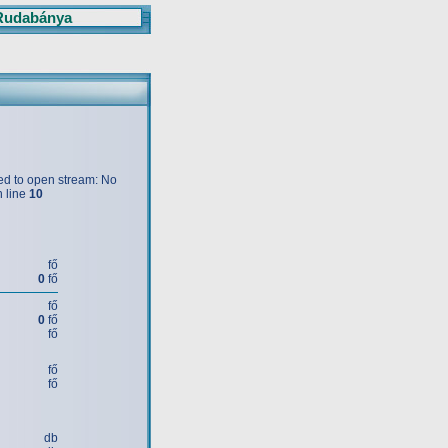
Rudabánya
iled to open stream: No
 line
10
fő
0
fő
fő
0
fő
fő
fő
fő
db