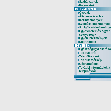
Szabályzatok
Pályázatok
INTÉZMÉNYEK
Óvodák
Általános iskolák
Közintézmények
Szociális intézmények
Szolgáltató intézmény
Egyesületek és egyéb
szervezetek
Egyéb intézmények
Sportklubok
EGYEBEK
Egészségügyi ellátáso
Településről
Településfotók
Településtérkép
Cégkatalógus
További információk a
településről