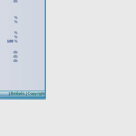
db
%
%
%
%
100
%
db
db
db
|
Belépés
|
Copyright