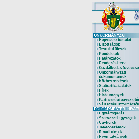
ÖNKORMÁNYZAT
Képviselő-testület
Bizottságok
Testületi ülések
Rendeletek
Határozatok
Rendezési terv
Gazdálkodás (üvegzse
Önkormányzati
dokumentumok
Közbeszerzések
Statisztikai adatok
Hírek
Hirdetmények
Partnerségi egyezteté
Választási információ
POLGÁRMESTERI HIVAT
Ügyfélfogadás
Szervezeti egységek
Ügykörök
Telefonszámok
E-mail címek
Nyomtatványok