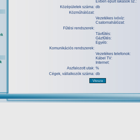
Évben épült lakások sz.:
Középületek száma:
db
Közműhálózat:
Vezetékes ivóvíz:
Csatornahálózat:
Fűtési rendszerek:
Távfűtés:
ek
Gázfűtés:
Egyéb:
Komunikációs rendszerek:
Vezetékes telefonok:
Kábel TV:
k
Internet:
Aszfalozott utak:
%
Cégek, vállalkozók száma:
db