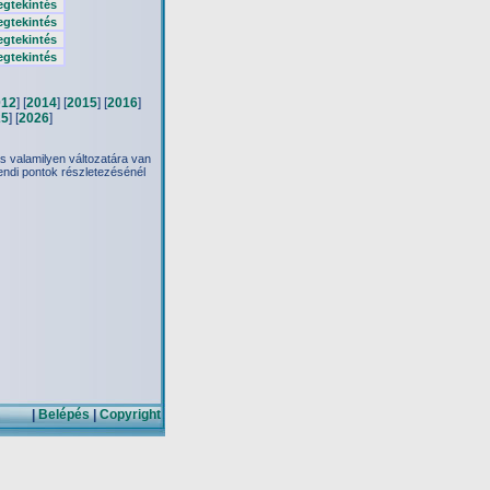
gtekintés
gtekintés
gtekintés
gtekintés
012
] [
2014
] [
2015
] [
2016
]
25
] [
2026
]
 valamilyen változatára van
endi pontok részletezésénél
|
Belépés
|
Copyright