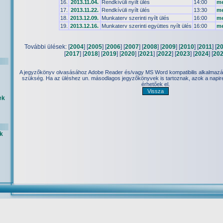
16.
2013.11.04.
Rendkívüli nyílt ülés
14:00
me
17.
2013.11.22.
Rendkívüli nyílt ülés
13:30
me
18.
2013.12.09.
Munkaterv szerinti nyílt ülés
16:00
me
19.
2013.12.16.
Munkaterv szerinti együttes nyílt ülés
16:00
me
További ülések: [
2004
] [
2005
] [
2006
] [
2007
] [
2008
] [
2009
] [
2010
] [
2011
] [
2
[
2017
] [
2018
] [
2019
] [
2020
] [
2021
] [
2022
] [
2023
] [
2024
] [
20
A jegyzőkönyv olvasásához Adobe Reader és/vagy MS Word kompatibilis alkalmazás
szükség. Ha az üléshez un. másodlagos jegyzőkönyvek is tartoznak, azok a napir
érhetőek el.
ek
k