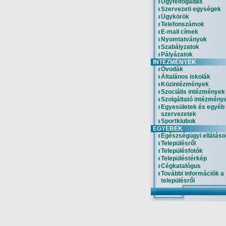
Ügyfélfogadás
Szervezeti egységek
Ügykörök
Telefonszámok
E-mail címek
Nyomtatványok
Szabályzatok
Pályázatok
INTÉZMÉNYEK
Óvodák
Általános iskolák
Közintézmények
Szociális intézmények
Szolgáltató intézmény
Egyesületek és egyéb
szervezetek
Sportklubok
EGYEBEK
Egészségügyi ellátáso
Településről
Településfotók
Településtérkép
Cégkatalógus
További információk a
településről