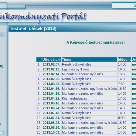
Testületi ülések (2013)
[
A Képviselő-testület munkaterve
]
Ülés dátum
Típus
Időpont
Je
1.
2013.02.07.
Rendkívüli nyílt ülés
14:00
me
b)
2.
2013.02.12.
Együttes nyílt ülés
16:00
me
3.
2013.02.14.
Munkaterv szerinti nyílt ülés
13:00
me
4.
2013.02.20.
Rendkívüli nyílt ülés
16:30
me
5.
2013.03.28.
Rendkívüli nyílt ülés
7:30
me
t
6.
2013.04.16.
Munkaterv szerinti együttes nyílt ülés
16:30
me
7.
2013.04.18.
Munkaterv szerinti nyílt ülés
14:00
me
8.
2013.04.22.
Közmeghallgatás
17:00
me
9.
2013.05.16.
Munkaterv szerinti nyílt ülés
14:00
me
10.
2013.06.24.
Munkaterv szerinti nyílt ülés
14:00
me
11.
2013.07.18.
Rendkívüli nyílt ülés
14:00
me
12.
2013.07.31.
Rendkívüli nyílt ülés
8:00
me
13.
2013.08.28.
Munkaterv szerinti együttes nyílt ülés
16:30
me
s
14.
2013.08.29.
Munkaterv szerinti nyílt ülés
14:00
me
k
AL
15.
2013.10.03.
Munkaterv szerinti nyílt ülés
14:00
me