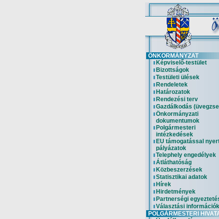
ÖNKORMÁNYZAT
Képviselő-testület
Bizottságok
Testületi ülések
Rendeletek
Határozatok
Rendezési terv
Gazdálkodás (üvegzse
Önkormányzati
dokumentumok
Polgármesteri
intézkedések
EU támogatással nyer
pályázatok
Telephely engedélyek
Átláthatóság
Közbeszerzések
Statisztikai adatok
Hírek
Hirdetmények
Partnerségi egyezteté
Választási információ
POLGÁRMESTERI HIVAT