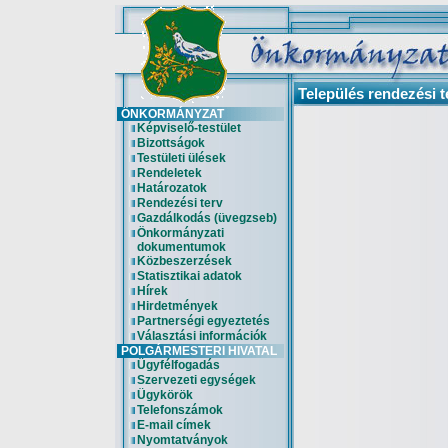
Település rendezési t
ÖNKORMÁNYZAT
Képviselő-testület
Bizottságok
Testületi ülések
Rendeletek
Határozatok
Rendezési terv
Gazdálkodás (üvegzseb)
Önkormányzati
dokumentumok
Közbeszerzések
Statisztikai adatok
Hírek
Hirdetmények
Partnerségi egyeztetés
Választási információk
POLGÁRMESTERI HIVATAL
Ügyfélfogadás
Szervezeti egységek
Ügykörök
Telefonszámok
E-mail címek
Nyomtatványok