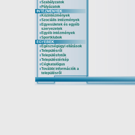
Szabályzatok
Pályázatok
INTÉZMÉNYEK
Közintézmények
Szociális intézmények
Egyesületek és egyéb
szervezetek
Egyéb intézmények
Sportklubok
EGYEBEK
Egészségügyi ellátások
Településről
Településfotók
Településtérkép
Cégkatalógus
További információk a
településről