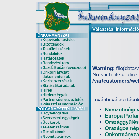
Választási informáci
ÖNKORMÁNYZAT
Képviselő-testület
Bizottságok
Testületi ülések
Rendeletek
Határozatok
Rendezési terv
Gazdálkodás (üvegzseb)
Warning
: file(data
Önkormányzati
No such file or direc
dokumentumok
/var/customers/we
Közbeszerzések
Statisztikai adatok
Hírek
Hirdetmények
További választások
Partnerségi egyeztetés
Választási információk
POLGÁRMESTERI HIVATAL
Nemzetiségi 
Ügyfélfogadás
Európa Parlam
Szervezeti egységek
Országgyűlési
Ügykörök
Telefonszámok
Országos nép
E-mail címek
Önkormányzat
Nyomtatványok