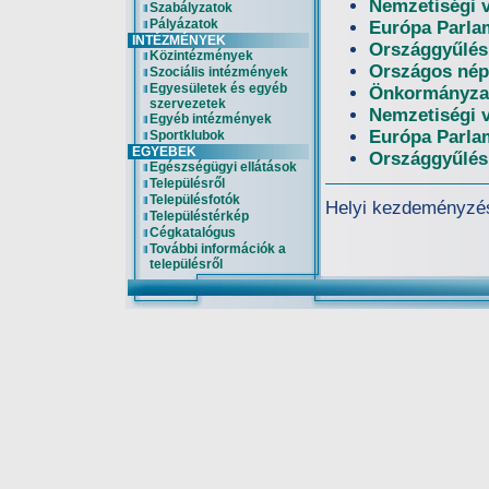
Nemzetiségi 
Szabályzatok
Pályázatok
Európa Parlam
INTÉZMÉNYEK
Országgyűlési
Közintézmények
Országos nép
Szociális intézmények
Egyesületek és egyéb
Önkormányzat
szervezetek
Nemzetiségi 
Egyéb intézmények
Európa Parlam
Sportklubok
EGYEBEK
Országgyűlési
Egészségügyi ellátások
Településről
Településfotók
Helyi kezdeményzés
Településtérkép
Cégkatalógus
További információk a
településről