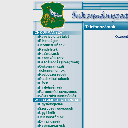
Telefonszámok
ÖNKORMÁNYZAT
Képviselő-testület
Központi
Bizottságok
Testületi ülések
Rendeletek
Határozatok
Rendezési terv
Gazdálkodás (üvegzseb)
Önkormányzati
dokumentumok
Közbeszerzések
Statisztikai adatok
Hírek
Hirdetmények
Partnerségi egyeztetés
Választási információk
POLGÁRMESTERI HIVATAL
Ügyfélfogadás
Szervezeti egységek
Ügykörök
Telefonszámok
E-mail címek
Nyomtatványok