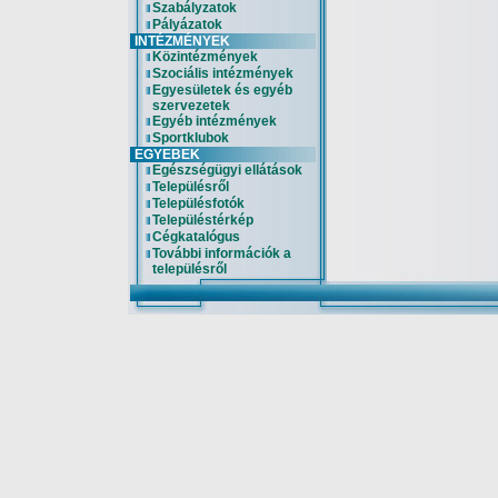
Szabályzatok
Pályázatok
INTÉZMÉNYEK
Közintézmények
Szociális intézmények
Egyesületek és egyéb
szervezetek
Egyéb intézmények
Sportklubok
EGYEBEK
Egészségügyi ellátások
Településről
Településfotók
Településtérkép
Cégkatalógus
További információk a
településről