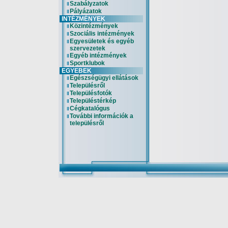
Szabályzatok
Pályázatok
INTÉZMÉNYEK
Közintézmények
Szociális intézmények
Egyesületek és egyéb
szervezetek
Egyéb intézmények
Sportklubok
EGYEBEK
Egészségügyi ellátások
Településről
Településfotók
Településtérkép
Cégkatalógus
További információk a
településről