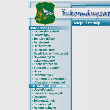
Településtérkép
ÖNKORMÁNYZAT
Képviselő-testület
Bizottságok
Testületi ülések
Rendeletek
Határozatok
Rendezési terv
Gazdálkodás (üvegzseb)
Önkormányzati
dokumentumok
Közbeszerzések
Statisztikai adatok
Hírek
Hirdetmények
Partnerségi egyeztetés
Választási információk
POLGÁRMESTERI HIVATAL
Ügyfélfogadás
Szervezeti egységek
Ügykörök
Telefonszámok
E-mail címek
Nyomtatványok