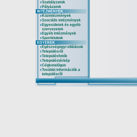
Szabályzatok
Pályázatok
INTÉZMÉNYEK
Közintézmények
Szociális intézmények
Egyesületek és egyéb
szervezetek
Egyéb intézmények
Sportklubok
EGYEBEK
Egészségügyi ellátások
Településről
Településfotók
Településtérkép
Cégkatalógus
További információk a
településről